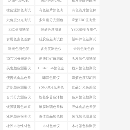
纺织色差公式
纺织色差公式
橡皮泥颜色解决
ΔE*CMC
△E*94
方案
橡皮泥颜色测试
有色镜片颜色测
有色镜片颜色解
仪
量
决方案
六角度分光测试
多角度分光测色
啤酒EBC值测量
仪
EBC值测试仪
啤酒色度测量
YS6060测食用色
素颜色
食用色素色差解
硅胶色差测试仪
塑料件色差测试
决方案
仪
珠光色测色仪
多角度测色仪
金属色测色仪
TS7700分光测色
皮肤ITA°值测试
头发颜色测试仪
测ITA°值
仪
头发颜色测量仪
Hunter Lab颜色空
粉末颜色检测仪
间
便携式食品色差
啤酒色度仪
啤酒色度EBC测
仪
量仪
纺织颜色测量仪
YS6060分光测色
食品分光色差仪
仪
台式分光测色仪
烷基多苷色泽检
色素颜色检测仪
应用
测仪
镀膜玻璃色差原
镀膜玻璃色差检
液体食品色差仪
因分析
测设备
液体颜色检测仪
液体食品颜色检
菊花颜色测量仪
测仪
橡胶木改性材色
木材色差仪
木材颜色检测仪