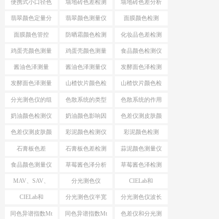
便携式小口径色
墙地砖色差检测
墙地砖色差分析
差仪
仪
仪
翡翠颜色定量分
翡翠颜色测量仪
面膜颜色检测
析
面膜颜色管控
防晒霜颜色检测
化妆品色差检测
仪
仪
鸡蛋壳颜色测量
鸡蛋壳颜色测量
食品颜色检测仪
仪
酱油色泽测量
酱油色泽测量仪
发酵面色泽检测
仪
发酵面色泽测量
山楂饮片颜色检
山楂饮片颜色检
仪
测工具
测仪器
分光测色仪的组
色散系统的类型
色散系统的作用
成
奶油颜色检测仪
奶油颜色影响因
色差仪测皮肤颜
素
色
色差仪测皮肤颜
彩泥颜色检测仪
彩泥颜色检测
色方法
石膏板色差
石膏板色差检测
蒜泥颜色测量仪
食品颜色测量仪
草莓酱色泽分析
草莓酱色泽检测
仪
仪
MAV、SAV、
分光测色仪
CIELab和
SSAV区别
MAV、SAV、
HunterLab
CIELab和
分光测色仪半宽
分光测色仪波长
SSAV
HunterLab区别
带
间隔
同色异谱指数Mt
同色异谱指数Mt
色差仪和分光测