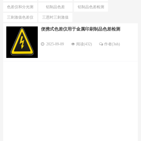
测试仪
色仪区别
色差仪和分光测
铝制品色差
铝制品色差检测
色仪选择
仪
三刺激值色差仪
三恩时三刺激值
优势
色差仪型号
便携式色差仪用于金属印刷制品色差检测
2025-09-09
阅读(432)
作者(3nh)