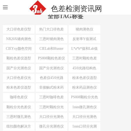
色差检测资讯网
全部TAG标签
大口径色差仪型
热门大口径色差
猪肉测色仪
号
仪选型
NR20X猪肉测色
三恩时猪肉测色
反射率Y值测试
仪
仪
CIEYxy颜色空间
CIELab和Hunter
L*a*b*值和Lab值
Lab
颗粒色差仪选型
PS808颗粒色差仪
三恩时颗粒色差
仪
国产分光测色仪
国产分光测色仪
45/0光路结构色
最小口径
差仪
大口径色差仪光
色差仪45/0光路
粉末色差仪选型
路结构
结构
粉末色差仪选型
非接触式粉末药
粉末药品测色仪
依据
品测色仪
咖啡色差仪
三恩时咖啡色差
PS808颗粒分光色
仪
差仪
颗粒分光色差仪
三恩时颗粒分光
1mm微孔测色仪
色差仪
三恩时微孔测色
大口径分光测色
大口径分光测色
仪
仪选型推荐
仪选型
纽扣颜色解决方
微孔分光测色仪
1mm口径分光测