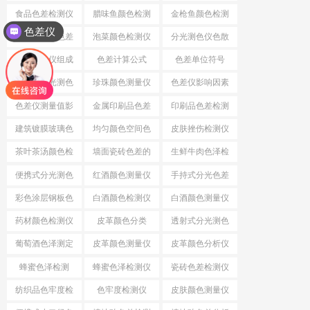
差
食品色差检测仪
腊味鱼颜色检测
金枪鱼颜色检测
色差仪
仪
仪
小口径分光色差
泡菜颜色检测仪
分光测色仪色散
仪
系统
分光测色仪组成
色差计算公式
色差单位符号
结构
小口径分光测色
珍珠颜色测量仪
色差仪影响因素
仪
色差仪测量值影
金属印刷品色差
印刷品色差检测
响因素
仪
建筑镀膜玻璃色
均匀颜色空间色
皮肤挫伤检测仪
差检测仪
差公式
茶叶茶汤颜色检
墙面瓷砖色差的
生鲜牛肉色泽检
测仪
检测仪
测仪
便携式分光测色
红酒颜色测量仪
手持式分光色差
仪
仪
彩色涂层钢板色
白酒颜色检测仪
白酒颜色测量仪
差检测仪
药材颜色检测仪
皮革颜色分类
透射式分光测色
仪
葡萄酒色泽测定
皮革颜色测量仪
皮革颜色分析仪
蜂蜜色泽检测
蜂蜜色泽检测仪
瓷砖色差检测仪
纺织品色牢度检
色牢度检测仪
皮肤颜色测量仪
测