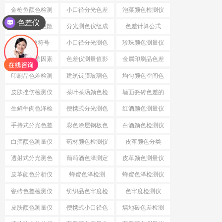
仪
金枪鱼颜色检测
小口径分光色差
泡菜颜色检测仪
色差仪
仪
仪
分光测色仪色散
分光测色仪组成
色差计算公式
系统
结构
色差单位符号
小口径分光测色
珍珠颜色测量仪
仪
色差仪影响因素
色差仪测量值影
金属印刷品色差
响因素
印刷品色差检测
建筑镀膜玻璃色
均匀颜色空间色
仪
差检测仪
差公式
皮肤挫伤检测仪
茶叶茶汤颜色检
墙面瓷砖色差的
测仪
检测仪
生鲜牛肉色泽检
便携式分光测色
红酒颜色测量仪
测仪
仪
手持式分光色差
彩色涂层钢板色
白酒颜色检测仪
仪
差检测仪
白酒颜色测量仪
药材颜色检测仪
皮革颜色分类
透射式分光测色
葡萄酒色泽测定
皮革颜色测量仪
仪
皮革颜色分析仪
蜂蜜色泽检测
蜂蜜色泽检测仪
瓷砖色差检测仪
纺织品色牢度检
色牢度检测仪
测
皮肤颜色测量仪
便携式小口径色
墙地砖色差检测
差仪
仪