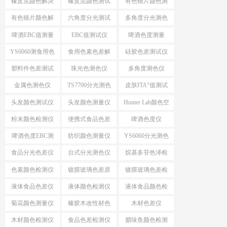
橡皮泥颜色解决
橡皮泥颜色测试
有色镜片颜色测
方案
仪
量
有色镜片颜色解
六角度分光测试
多角度分光测色
决方案
仪
啤酒EBC值测量
EBC值测试仪
啤酒色度测量
YS6060测食用色
食用色素色差解
硅胶色差测试仪
素颜色
决方案
塑料件色差测试
珠光色测色仪
多角度测色仪
仪
金属色测色仪
TS7700分光测色
皮肤ITA°值测试
测ITA°值
仪
头发颜色测试仪
头发颜色测量仪
Hunter Lab颜色空
间
粉末颜色检测仪
便携式食品色差
啤酒色度仪
仪
啤酒色度EBC测
纺织颜色测量仪
YS6060分光测色
量仪
仪
食品分光色差仪
台式分光测色仪
烷基多苷色泽检
应用
测仪
色素颜色检测仪
镀膜玻璃色差原
镀膜玻璃色差检
因分析
测设备
液体食品色差仪
液体颜色检测仪
液体食品颜色检
测仪
菊花颜色测量仪
橡胶木改性材色
木材色差仪
差
木材颜色检测仪
食品色差检测仪
腊味鱼颜色检测