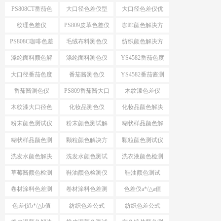
色仪
仪
PS808CT番茄色
大口径色差仪型
大口径色差仪优
差仪
号推荐
势
纹理色差仪
PS809皮革色差仪
咖啡颜色解决方
案
PS808C咖啡色差
毛绒布料测色仪
纺织颜色解决方
仪
案
涤纶面料颜色解
涤纶面料测色仪
YS4582番茄色度
决方案
仪
大口径番茄色度
番茄酱测色仪
YS4582番茄酱测
仪YS4582
色仪
番茄酱测色仪
PS809番茄酱大口
木纹漆色差仪
PS809
径测色仪
木纹漆大口径色
化妆品测色仪
化妆品颜色解决
差仪
方案
粉末颜色测试仪
粉末颜色测试解
糊状样品颜色解
选择
决方案
决方案
糊状样品颜色测
颗粒颜色解决方
颗粒颜色测试仪
量
案
洗发水颜色解决
洗发水颜色测试
洗衣液颜色检测
方案
仪
仪
草莓酱颜色检测
鞋油颜色检测仪
鞋油颜色测试
仪
卷材涂料色差测
卷材涂料色差测
色差仪a*/△a值
试
试仪
色差仪b*/△b值
纺织色差公式
纺织色差公式
ΔE*CMC
△E*94