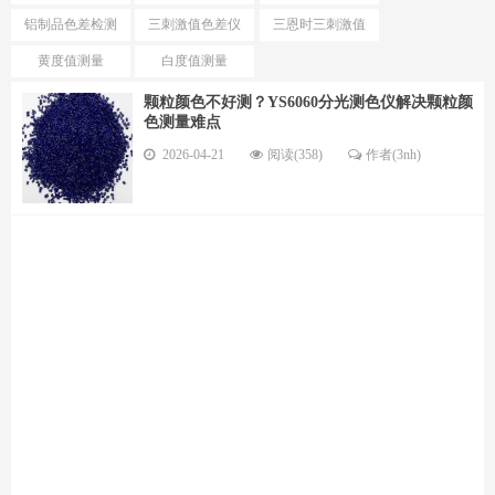
色仪区别
色仪选择
铝制品色差检测
三刺激值色差仪
三恩时三刺激值
仪
优势
色差仪型号
黄度值测量
白度值测量
颗粒颜色不好测？YS6060分光测色仪解决颗粒颜
色测量难点
2026-04-21
阅读(358)
作者(3nh)