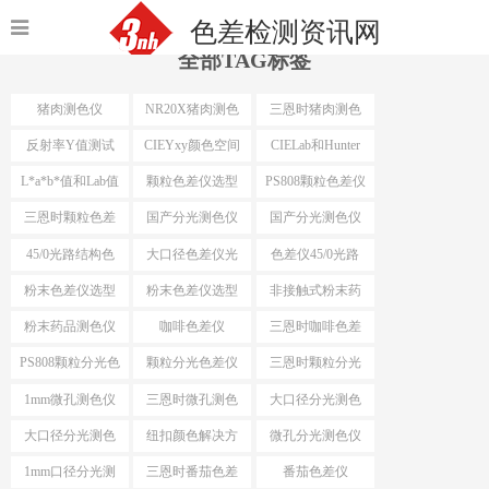
色差检测资讯网
全部TAG标签
猪肉测色仪
NR20X猪肉测色
三恩时猪肉测色
仪
仪
反射率Y值测试
CIEYxy颜色空间
CIELab和Hunter
Lab
L*a*b*值和Lab值
颗粒色差仪选型
PS808颗粒色差仪
三恩时颗粒色差
国产分光测色仪
国产分光测色仪
仪
最小口径
45/0光路结构色
大口径色差仪光
色差仪45/0光路
差仪
路结构
结构
粉末色差仪选型
粉末色差仪选型
非接触式粉末药
依据
品测色仪
粉末药品测色仪
咖啡色差仪
三恩时咖啡色差
仪
PS808颗粒分光色
颗粒分光色差仪
三恩时颗粒分光
差仪
色差仪
1mm微孔测色仪
三恩时微孔测色
大口径分光测色
仪
仪选型推荐
大口径分光测色
纽扣颜色解决方
微孔分光测色仪
仪选型
案
1mm口径分光测
三恩时番茄色差
番茄色差仪