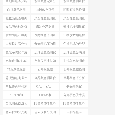
墙地砖色差分析
翡翠颜色定量分
翡翠颜色测量仪
仪
析
面膜颜色检测
面膜颜色管控
防晒霜颜色检测
仪
化妆品色差检测
鸡蛋壳颜色测量
鸡蛋壳颜色测量
仪
仪
食品颜色检测仪
酱油色泽测量
酱油色泽测量仪
发酵面色泽检测
发酵面色泽测量
山楂饮片颜色检
仪
仪
测工具
山楂饮片颜色检
分光测色仪的组
色散系统的类型
测仪器
成
色散系统的作用
奶油颜色检测仪
奶油颜色影响因
素
色差仪测皮肤颜
色差仪测皮肤颜
彩泥颜色检测仪
色
色方法
彩泥颜色检测
石膏板色差
石膏板色差检测
蒜泥颜色测量仪
食品颜色测量仪
草莓酱色泽分析
仪
草莓酱色泽检测
MAV、SAV、
分光测色仪
仪
SSAV区别
MAV、SAV、
CIELab和
CIELab和
分光测色仪半宽
SSAV
HunterLab
HunterLab区别
带
分光测色仪波长
同色异谱指数Mt
同色异谱指数Mt
间隔
测试仪
色差仪和分光测
色差仪和分光测
铝制品色差