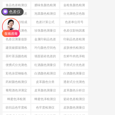
差
食品色差检测仪
腊味鱼颜色检测
金枪鱼颜色检测
色差仪
仪
仪
小口径分光色差
泡菜颜色检测仪
分光测色仪色散
仪
系统
分光测色仪组成
色差计算公式
色差单位符号
结构
小口径分光测色
珍珠颜色测量仪
色差仪影响因素
仪
色差仪测量值影
金属印刷品色差
印刷品色差检测
响因素
仪
建筑镀膜玻璃色
均匀颜色空间色
皮肤挫伤检测仪
差检测仪
差公式
茶叶茶汤颜色检
墙面瓷砖色差的
生鲜牛肉色泽检
测仪
检测仪
测仪
便携式分光测色
红酒颜色测量仪
手持式分光色差
仪
仪
彩色涂层钢板色
白酒颜色检测仪
白酒颜色测量仪
差检测仪
药材颜色检测仪
皮革颜色分类
透射式分光测色
仪
葡萄酒色泽测定
皮革颜色测量仪
皮革颜色分析仪
蜂蜜色泽检测
蜂蜜色泽检测仪
瓷砖色差检测仪
纺织品色牢度检
色牢度检测仪
皮肤颜色测量仪
测