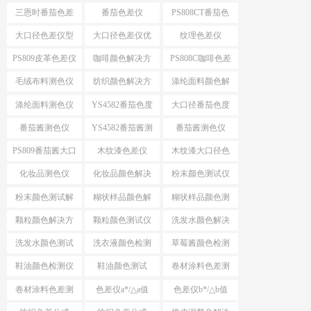
案
色仪
三恩时番茄色差
番茄色差仪
PS808CT番茄色
仪
差仪
大口径色差仪型
大口径色差仪优
纹理色差仪
号推荐
势
PS809皮革色差仪
咖啡颜色解决方
PS808C咖啡色差
案
仪
毛绒布料测色仪
纺织颜色解决方
涤纶面料颜色解
案
决方案
涤纶面料测色仪
YS4582番茄色度
大口径番茄色度
仪
仪YS4582
番茄酱测色仪
YS4582番茄酱测
番茄酱测色仪
色仪
PS809
PS809番茄酱大口
木纹漆色差仪
木纹漆大口径色
径测色仪
差仪
化妆品测色仪
化妆品颜色解决
粉末颜色测试仪
方案
选择
粉末颜色测试解
糊状样品颜色解
糊状样品颜色测
决方案
决方案
量
颗粒颜色解决方
颗粒颜色测试仪
洗发水颜色解决
案
方案
洗发水颜色测试
洗衣液颜色检测
草莓酱颜色检测
仪
仪
仪
鞋油颜色检测仪
鞋油颜色测试
卷材涂料色差测
试
卷材涂料色差测
色差仪a*/△a值
色差仪b*/△b值
试仪