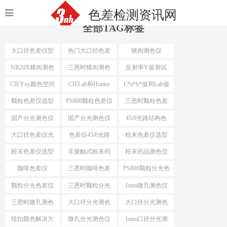
色差检测资讯网
全部TAG标签
大口径色差仪型
热门大口径色差
猪肉测色仪
号
仪选型
NR20X猪肉测色
三恩时猪肉测色
反射率Y值测试
仪
仪
CIEYxy颜色空间
CIELab和Hunter
L*a*b*值和Lab值
Lab
颗粒色差仪选型
PS808颗粒色差仪
三恩时颗粒色差
仪
国产分光测色仪
国产分光测色仪
45/0光路结构色
最小口径
差仪
大口径色差仪光
色差仪45/0光路
粉末色差仪选型
路结构
结构
粉末色差仪选型
非接触式粉末药
粉末药品测色仪
依据
品测色仪
咖啡色差仪
三恩时咖啡色差
PS808颗粒分光色
仪
差仪
颗粒分光色差仪
三恩时颗粒分光
1mm微孔测色仪
色差仪
三恩时微孔测色
大口径分光测色
大口径分光测色
仪
仪选型推荐
仪选型
纽扣颜色解决方
微孔分光测色仪
1mm口径分光测