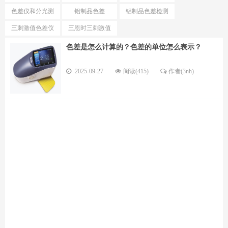
测试仪
色仪区别
色差仪和分光测
铝制品色差
铝制品色差检测
色仪选择
仪
三刺激值色差仪
三恩时三刺激值
优势
色差仪型号
色差是怎么计算的？色差的单位怎么表示？
2025-09-27
阅读(415)
作者(3nh)