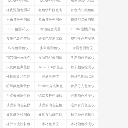
纺织色差公式
纺织色差公式
橡皮泥颜色解决
ΔE*CMC
△E*94
方案
橡皮泥颜色测试
有色镜片颜色测
有色镜片颜色解
仪
量
决方案
六角度分光测试
多角度分光测色
啤酒EBC值测量
仪
EBC值测试仪
啤酒色度测量
YS6060测食用色
素颜色
食用色素色差解
硅胶色差测试仪
塑料件色差测试
决方案
仪
珠光色测色仪
多角度测色仪
金属色测色仪
TS7700分光测色
皮肤ITA°值测试
头发颜色测试仪
测ITA°值
仪
头发颜色测量仪
Hunter Lab颜色空
粉末颜色检测仪
间
便携式食品色差
啤酒色度仪
啤酒色度EBC测
仪
量仪
纺织颜色测量仪
YS6060分光测色
食品分光色差仪
仪
台式分光测色仪
烷基多苷色泽检
色素颜色检测仪
应用
测仪
镀膜玻璃色差原
镀膜玻璃色差检
液体食品色差仪
因分析
测设备
液体颜色检测仪
液体食品颜色检
菊花颜色测量仪
测仪
橡胶木改性材色
木材色差仪
木材颜色检测仪