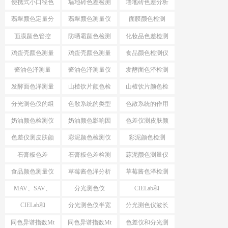
便携式小口径色
墙地砖色差检测
墙地砖色差分析
差仪
仪
仪
翡翠颜色定量分
翡翠颜色测量仪
面膜颜色检测
析
面膜颜色管控
防晒霜颜色检测
化妆品色差检测
仪
仪
鸡蛋壳颜色测量
鸡蛋壳颜色测量
食品颜色检测仪
仪
酱油色泽测量
酱油色泽测量仪
发酵面色泽检测
仪
发酵面色泽测量
山楂饮片颜色检
山楂饮片颜色检
仪
测工具
测仪器
分光测色仪的组
色散系统的类型
色散系统的作用
成
奶油颜色检测仪
奶油颜色影响因
色差仪测皮肤颜
素
色
色差仪测皮肤颜
彩泥颜色检测仪
彩泥颜色检测
色方法
石膏板色差
石膏板色差检测
蒜泥颜色测量仪
食品颜色测量仪
草莓酱色泽分析
草莓酱色泽检测
仪
仪
MAV、SAV、
分光测色仪
CIELab和
SSAV区别
MAV、SAV、
HunterLab
CIELab和
分光测色仪半宽
分光测色仪波长
SSAV
HunterLab区别
带
间隔
同色异谱指数Mt
同色异谱指数Mt
色差仪和分光测