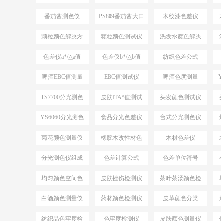
案
仪
番茄酱测色仪
PS809番茄酱大口
木纹漆色差仪
PS809
径测色仪
颗粒颜色解决方
颗粒颜色测试仪
洗发水颜色解决
案
方案
色差仪a*/△a值
色差仪b*/△b值
纺织色差公式
ΔE*CMC
啤酒EBC值测量
EBC值测试仪
啤酒色度测量
TS7700分光测色
皮肤ITA°值测试
头发颜色测试仪
测ITA°值
仪
YS6060分光测色
食品分光色差仪
台式分光测色仪
仪
应用
菊花颜色测量仪
橡胶木改性材色
木材色差仪
差
分光测色仪组成
色差计算公式
色差单位符号
结构
均匀颜色空间色
皮肤挫伤检测仪
茶叶茶汤颜色检
差公式
测仪
白酒颜色测量仪
药材颜色检测仪
皮革颜色分类
纺织品色牢度检
色牢度检测仪
皮肤颜色测量仪