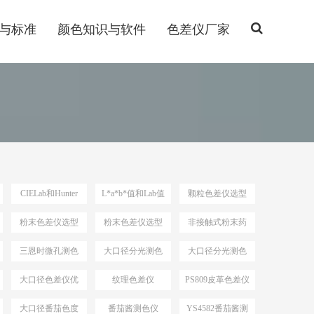
与标准
颜色知识与软件
色差仪厂家
CIELab和Hunter
L*a*b*值和Lab值
颗粒色差仪选型
Lab
粉末色差仪选型
粉末色差仪选型
非接触式粉末药
依据
品测色仪
三恩时微孔测色
大口径分光测色
大口径分光测色
仪
仪选型推荐
仪选型
大口径色差仪优
纹理色差仪
PS809皮革色差仪
势
大口径番茄色度
番茄酱测色仪
YS4582番茄酱测