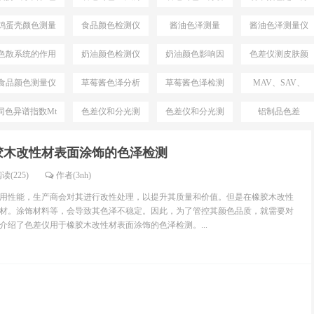
差仪
仪
仪
析
鸡蛋壳颜色测量
食品颜色检测仪
酱油色泽测量
酱油色泽测量仪
仪
色散系统的作用
奶油颜色检测仪
奶油颜色影响因
色差仪测皮肤颜
素
色
食品颜色测量仪
草莓酱色泽分析
草莓酱色泽检测
MAV、SAV、
仪
仪
SSAV区别
同色异谱指数Mt
色差仪和分光测
色差仪和分光测
铝制品色差
测试仪
色仪区别
色仪选择
胶木改性材表面涂饰的色泽检测
读(225)
作者(3nh)
用性能，生产商会对其进行改性处理，以提升其质量和价值。但是在橡胶木改性
材。涂饰材料等，会导致其色泽不稳定。因此，为了管控其颜色品质，就需要对
介绍了色差仪用于橡胶木改性材表面涂饰的色泽检测。...