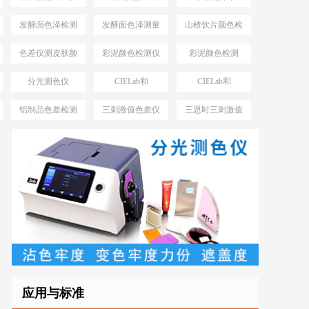
发酵面色泽检测
发酵面色泽测量
山楂饮片颜色检
仪
仪
测工具
色差仪测皮肤颜
彩泥颜色检测仪
彩泥颜色检测
色方法
分光测色仪
CIELab和
CIELab和
MAV、SAV、
HunterLab
HunterLab区别
铝制品色差检测
三刺激值色差仪
三恩时三刺激值
SSAV
仪
优势
色差仪型号
应用与标准