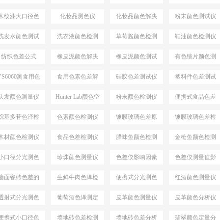
案
决方案
仪
木纹漆大口径色
化妆品测色仪
化妆品颜色解决
粉末颜色测试仪
差仪
方案
选择
洗发水颜色测试
洗衣液颜色检测
草莓酱颜色检测
鞋油颜色检测仪
仪
仪
仪
纺织色差公式
橡皮泥颜色解决
橡皮泥颜色测试
有色镜片颜色测
△E*94
方案
仪
量
YS6060测食用色
食用色素色差解
硅胶色差测试仪
塑料件色差测试
素颜色
决方案
仪
头发颜色测量仪
Hunter Lab颜色空
粉末颜色检测仪
便携式食品色差
间
仪
烷基多苷色泽检
色素颜色检测仪
镀膜玻璃色差原
镀膜玻璃色差检
测仪
因分析
测设备
木材颜色检测仪
食品色差检测仪
腊味鱼颜色检测
金枪鱼颜色检测
仪
仪
小口径分光测色
珍珠颜色测量仪
色差仪影响因素
色差仪测量值影
仪
响因素
墙面瓷砖色差的
生鲜牛肉色泽检
便携式分光测色
红酒颜色测量仪
检测仪
测仪
仪
透射式分光测色
葡萄酒色泽测定
皮革颜色测量仪
皮革颜色分析仪
仪
便携式小口径色
墙地砖色差检测
墙地砖色差分析
翡翠颜色定量分