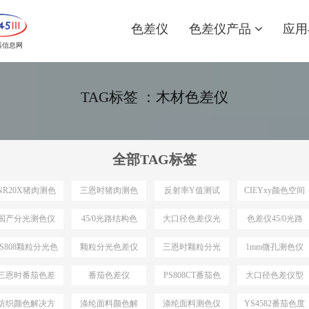
色差仪
色差仪产品
应用
器信息网
TAG标签 ：木材色差仪
全部TAG标签
NR20X猪肉测色
三恩时猪肉测色
反射率Y值测试
CIEYxy颜色空间
仪
仪
国产分光测色仪
45/0光路结构色
大口径色差仪光
色差仪45/0光路
最小口径
差仪
路结构
结构
PS808颗粒分光色
颗粒分光色差仪
三恩时颗粒分光
1mm微孔测色仪
差仪
色差仪
三恩时番茄色差
番茄色差仪
PS808CT番茄色
大口径色差仪型
仪
差仪
号推荐
纺织颜色解决方
涤纶面料颜色解
涤纶面料测色仪
YS4582番茄色度