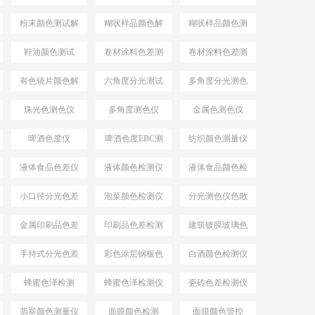
仪YS4582
色仪
粉末颜色测试解
糊状样品颜色解
糊状样品颜色测
决方案
决方案
量
鞋油颜色测试
卷材涂料色差测
卷材涂料色差测
试
试仪
有色镜片颜色解
六角度分光测试
多角度分光测色
决方案
仪
珠光色测色仪
多角度测色仪
金属色测色仪
啤酒色度仪
啤酒色度EBC测
纺织颜色测量仪
量仪
液体食品色差仪
液体颜色检测仪
液体食品颜色检
测仪
小口径分光色差
泡菜颜色检测仪
分光测色仪色散
仪
系统
金属印刷品色差
印刷品色差检测
建筑镀膜玻璃色
仪
差检测仪
手持式分光色差
彩色涂层钢板色
白酒颜色检测仪
仪
差检测仪
蜂蜜色泽检测
蜂蜜色泽检测仪
瓷砖色差检测仪
翡翠颜色测量仪
面膜颜色检测
面膜颜色管控