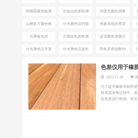
测
防晒霜颜色检测
化妆品色差检测
鸡蛋壳颜色测量
仪
仪
山楂饮片颜色检
分光测色仪的组
色散系统的类型
测仪器
成
石膏板色差
石膏板色差检测
蒜泥颜色测量仪
分光测色仪半宽
分光测色仪波长
同色异谱指数Mt
带
间隔
色差仪用于橡
2025-11-18
阅
为了提升橡胶木材的使
材表面涂饰过程中，底
其色差进行检测。本文