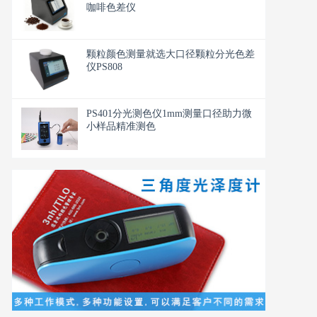
咖啡色差仪
颗粒颜色测量就选大口径颗粒分光色差
仪PS808
PS401分光测色仪1mm测量口径助力微
小样品精准测色