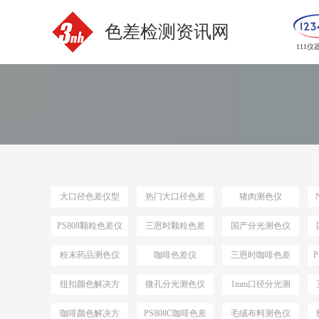
色差检测资讯网
111仪
大口径色差仪型
热门大口径色差
猪肉测色仪
号
仪选型
PS808颗粒色差仪
三恩时颗粒色差
国产分光测色仪
仪
粉末药品测色仪
咖啡色差仪
三恩时咖啡色差
仪
纽扣颜色解决方
微孔分光测色仪
1mm口径分光测
案
色仪
咖啡颜色解决方
PS808C咖啡色差
毛绒布料测色仪