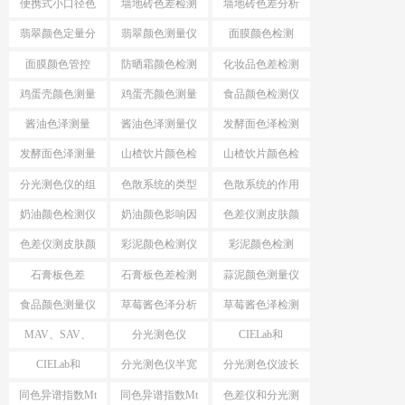
便携式小口径色
墙地砖色差检测
墙地砖色差分析
差仪
仪
仪
翡翠颜色定量分
翡翠颜色测量仪
面膜颜色检测
析
面膜颜色管控
防晒霜颜色检测
化妆品色差检测
仪
仪
鸡蛋壳颜色测量
鸡蛋壳颜色测量
食品颜色检测仪
仪
酱油色泽测量
酱油色泽测量仪
发酵面色泽检测
仪
发酵面色泽测量
山楂饮片颜色检
山楂饮片颜色检
仪
测工具
测仪器
分光测色仪的组
色散系统的类型
色散系统的作用
成
奶油颜色检测仪
奶油颜色影响因
色差仪测皮肤颜
素
色
色差仪测皮肤颜
彩泥颜色检测仪
彩泥颜色检测
色方法
石膏板色差
石膏板色差检测
蒜泥颜色测量仪
食品颜色测量仪
草莓酱色泽分析
草莓酱色泽检测
仪
仪
MAV、SAV、
分光测色仪
CIELab和
SSAV区别
MAV、SAV、
HunterLab
CIELab和
分光测色仪半宽
分光测色仪波长
SSAV
HunterLab区别
带
间隔
同色异谱指数Mt
同色异谱指数Mt
色差仪和分光测