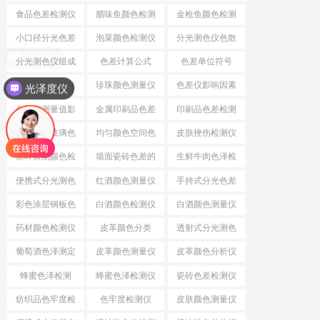
差
食品色差检测仪
腊味鱼颜色检测
金枪鱼颜色检测
仪
仪
小口径分光色差
泡菜颜色检测仪
分光测色仪色散
色差仪
仪
系统
分光测色仪组成
色差计算公式
色差单位符号
结构
小口径分光测色
珍珠颜色测量仪
色差仪影响因素
光泽度仪
仪
色差仪测量值影
金属印刷品色差
印刷品色差检测
响因素
仪
建筑镀膜玻璃色
均匀颜色空间色
皮肤挫伤检测仪
差检测仪
差公式
茶叶茶汤颜色检
墙面瓷砖色差的
生鲜牛肉色泽检
测仪
检测仪
测仪
便携式分光测色
红酒颜色测量仪
手持式分光色差
仪
仪
彩色涂层钢板色
白酒颜色检测仪
白酒颜色测量仪
差检测仪
药材颜色检测仪
皮革颜色分类
透射式分光测色
仪
葡萄酒色泽测定
皮革颜色测量仪
皮革颜色分析仪
蜂蜜色泽检测
蜂蜜色泽检测仪
瓷砖色差检测仪
纺织品色牢度检
色牢度检测仪
皮肤颜色测量仪
测