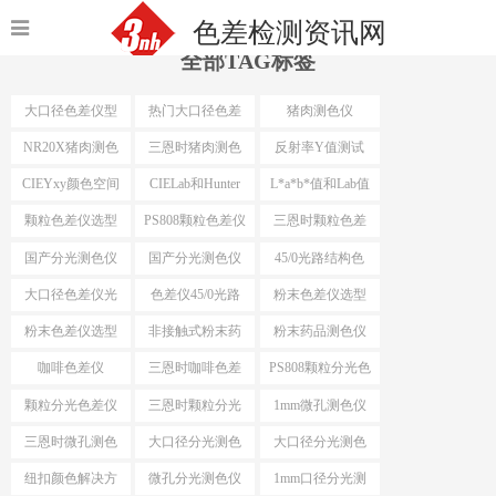
色差检测资讯网
全部TAG标签
大口径色差仪型
热门大口径色差
猪肉测色仪
号
仪选型
NR20X猪肉测色
三恩时猪肉测色
反射率Y值测试
仪
仪
CIEYxy颜色空间
CIELab和Hunter
L*a*b*值和Lab值
Lab
颗粒色差仪选型
PS808颗粒色差仪
三恩时颗粒色差
仪
国产分光测色仪
国产分光测色仪
45/0光路结构色
最小口径
差仪
大口径色差仪光
色差仪45/0光路
粉末色差仪选型
路结构
结构
粉末色差仪选型
非接触式粉末药
粉末药品测色仪
依据
品测色仪
咖啡色差仪
三恩时咖啡色差
PS808颗粒分光色
仪
差仪
颗粒分光色差仪
三恩时颗粒分光
1mm微孔测色仪
色差仪
三恩时微孔测色
大口径分光测色
大口径分光测色
仪
仪选型推荐
仪选型
纽扣颜色解决方
微孔分光测色仪
1mm口径分光测