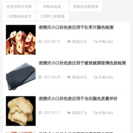
测试仪
色仪区别
色差仪和分光测
铝制品色差
铝制品色差检测
色仪选择
仪
三刺激值色差仪
三恩时三刺激值
优势
色差仪型号
便携式小口径色差仪用于红枣片颜色检测
2025-09-11
阅读(424)
作者(3nh)
便携式小口径色差仪用于建筑镀膜玻璃色差检测
2025-08-26
阅读(424)
作者(3nh)
便携式小口径色差仪用于当归颜色质量评价
2025-07-17
阅读(373)
作者(3nh)