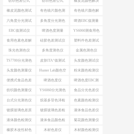
纺织色差公式
纺织色差公式
橡皮泥颜色解决
ΔE*CMC
△E*94
方案
橡皮泥颜色测试
有色镜片颜色测
有色镜片颜色解
仪
量
决方案
六角度分光测试
多角度分光测色
啤酒EBC值测量
仪
EBC值测试仪
啤酒色度测量
YS6060测食用色
素颜色
食用色素色差解
硅胶色差测试仪
塑料件色差测试
决方案
仪
珠光色测色仪
多角度测色仪
金属色测色仪
TS7700分光测色
皮肤ITA°值测试
头发颜色测试仪
测ITA°值
仪
头发颜色测量仪
Hunter Lab颜色空
粉末颜色检测仪
间
便携式食品色差
啤酒色度仪
啤酒色度EBC测
仪
量仪
纺织颜色测量仪
YS6060分光测色
食品分光色差仪
仪
台式分光测色仪
烷基多苷色泽检
色素颜色检测仪
应用
测仪
镀膜玻璃色差原
镀膜玻璃色差检
液体食品色差仪
因分析
测设备
液体颜色检测仪
液体食品颜色检
菊花颜色测量仪
测仪
橡胶木改性材色
木材色差仪
木材颜色检测仪