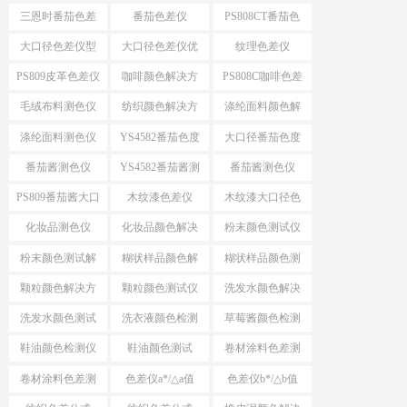
案
色仪
三恩时番茄色差
番茄色差仪
PS808CT番茄色
仪
差仪
大口径色差仪型
大口径色差仪优
纹理色差仪
号推荐
势
PS809皮革色差仪
咖啡颜色解决方
PS808C咖啡色差
案
仪
毛绒布料测色仪
纺织颜色解决方
涤纶面料颜色解
案
决方案
涤纶面料测色仪
YS4582番茄色度
大口径番茄色度
仪
仪YS4582
番茄酱测色仪
YS4582番茄酱测
番茄酱测色仪
色仪
PS809
PS809番茄酱大口
木纹漆色差仪
木纹漆大口径色
径测色仪
差仪
化妆品测色仪
化妆品颜色解决
粉末颜色测试仪
方案
选择
粉末颜色测试解
糊状样品颜色解
糊状样品颜色测
决方案
决方案
量
颗粒颜色解决方
颗粒颜色测试仪
洗发水颜色解决
案
方案
洗发水颜色测试
洗衣液颜色检测
草莓酱颜色检测
仪
仪
仪
鞋油颜色检测仪
鞋油颜色测试
卷材涂料色差测
试
卷材涂料色差测
色差仪a*/△a值
色差仪b*/△b值
试仪