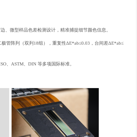
窄边、微型样品色差检测设计，精准捕捉细节颜色信息。
阵列（双列18组），重复性ΔE*ab≤0.03，台间差ΔE*ab≤
E、ISO、ASTM、DIN 等多项国际标准。