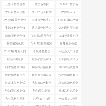
案
色仪
三恩时番茄色差
番茄色差仪
PS808CT番茄色
仪
差仪
大口径色差仪型
大口径色差仪优
纹理色差仪
号推荐
势
PS809皮革色差仪
咖啡颜色解决方
PS808C咖啡色差
案
仪
毛绒布料测色仪
纺织颜色解决方
涤纶面料颜色解
案
决方案
涤纶面料测色仪
YS4582番茄色度
大口径番茄色度
仪
仪YS4582
番茄酱测色仪
YS4582番茄酱测
番茄酱测色仪
色仪
PS809
PS809番茄酱大口
木纹漆色差仪
木纹漆大口径色
径测色仪
差仪
化妆品测色仪
化妆品颜色解决
粉末颜色测试仪
方案
选择
粉末颜色测试解
糊状样品颜色解
糊状样品颜色测
决方案
决方案
量
颗粒颜色解决方
颗粒颜色测试仪
洗发水颜色解决
案
方案
洗发水颜色测试
洗衣液颜色检测
草莓酱颜色检测
仪
仪
仪
鞋油颜色检测仪
鞋油颜色测试
卷材涂料色差测
试
卷材涂料色差测
色差仪a*/△a值
色差仪b*/△b值
试仪