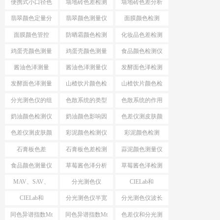
便携式小口径色
墙地砖色差检测
墙地砖色差分析
差仪
仪
仪
翡翠颜色定量分
翡翠颜色测量仪
面膜颜色检测
析
面膜颜色管控
防晒霜颜色检测
化妆品色差检测
仪
仪
鸡蛋壳颜色测量
鸡蛋壳颜色测量
食品颜色检测仪
仪
酱油色泽测量
酱油色泽测量仪
发酵面色泽检测
仪
发酵面色泽测量
山楂饮片颜色检
山楂饮片颜色检
仪
测工具
测仪器
分光测色仪的组
色散系统的类型
色散系统的作用
成
奶油颜色检测仪
奶油颜色影响因
色差仪测皮肤颜
素
色
色差仪测皮肤颜
彩泥颜色检测仪
彩泥颜色检测
色方法
石膏板色差
石膏板色差检测
蒜泥颜色测量仪
食品颜色测量仪
草莓酱色泽分析
草莓酱色泽检测
仪
仪
MAV、SAV、
分光测色仪
CIELab和
SSAV区别
MAV、SAV、
HunterLab
CIELab和
分光测色仪半宽
分光测色仪波长
SSAV
HunterLab区别
带
间隔
同色异谱指数Mt
同色异谱指数Mt
色差仪和分光测