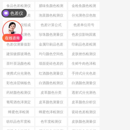
差
食品色差检测仪
腊味鱼颜色检测
金枪鱼颜色检测
色差仪
仪
仪
小口径分光色差
泡菜颜色检测仪
分光测色仪色散
仪
系统
分光测色仪组成
色差计算公式
色差单位符号
结构
小口径分光测色
珍珠颜色测量仪
色差仪影响因素
仪
色差仪测量值影
金属印刷品色差
印刷品色差检测
响因素
仪
建筑镀膜玻璃色
均匀颜色空间色
皮肤挫伤检测仪
差检测仪
差公式
茶叶茶汤颜色检
墙面瓷砖色差的
生鲜牛肉色泽检
测仪
检测仪
测仪
便携式分光测色
红酒颜色测量仪
手持式分光色差
仪
仪
彩色涂层钢板色
白酒颜色检测仪
白酒颜色测量仪
差检测仪
药材颜色检测仪
皮革颜色分类
透射式分光测色
仪
葡萄酒色泽测定
皮革颜色测量仪
皮革颜色分析仪
蜂蜜色泽检测
蜂蜜色泽检测仪
瓷砖色差检测仪
纺织品色牢度检
色牢度检测仪
皮肤颜色测量仪
测