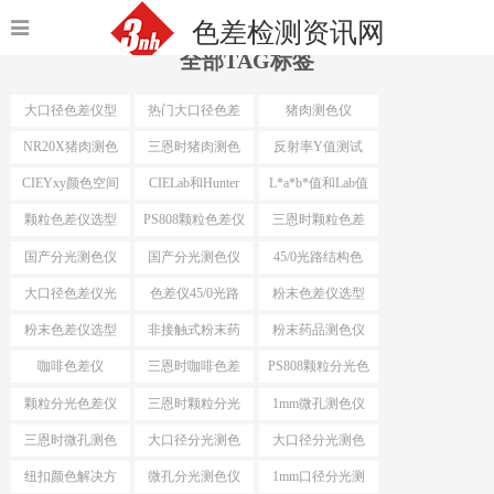
色差检测资讯网
全部TAG标签
大口径色差仪型
热门大口径色差
猪肉测色仪
号
仪选型
NR20X猪肉测色
三恩时猪肉测色
反射率Y值测试
仪
仪
CIEYxy颜色空间
CIELab和Hunter
L*a*b*值和Lab值
Lab
颗粒色差仪选型
PS808颗粒色差仪
三恩时颗粒色差
仪
国产分光测色仪
国产分光测色仪
45/0光路结构色
最小口径
差仪
大口径色差仪光
色差仪45/0光路
粉末色差仪选型
路结构
结构
粉末色差仪选型
非接触式粉末药
粉末药品测色仪
依据
品测色仪
咖啡色差仪
三恩时咖啡色差
PS808颗粒分光色
仪
差仪
颗粒分光色差仪
三恩时颗粒分光
1mm微孔测色仪
色差仪
三恩时微孔测色
大口径分光测色
大口径分光测色
仪
仪选型推荐
仪选型
纽扣颜色解决方
微孔分光测色仪
1mm口径分光测