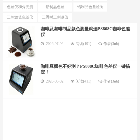
测试仪
色仪区别
色差仪和分光测
铝制品色差
铝制品色差检测
色仪选择
仪
三刺激值色差仪
三恩时三刺激值
优势
色差仪型号
咖啡及咖啡制品颜色测量就选PS808C咖啡色差
仪
2026-07-02
阅读(191)
作者(3nh)
咖啡豆颜色不好测？PS808C咖啡色差仪一键搞
定！
2026-06-02
阅读(411)
作者(3nh)