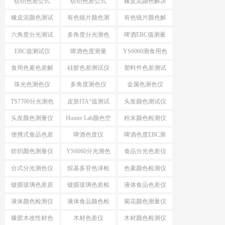
纺织色差公式
纺织色差公式
橡皮泥颜色解决
ΔE*CMC
△E*94
方案
橡皮泥颜色测试
有色镜片颜色测
有色镜片颜色解
仪
量
决方案
六角度分光测试
多角度分光测色
啤酒EBC值测量
仪
EBC值测试仪
啤酒色度测量
YS6060测食用色
素颜色
食用色素色差解
硅胶色差测试仪
塑料件色差测试
决方案
仪
珠光色测色仪
多角度测色仪
金属色测色仪
TS7700分光测色
皮肤ITA°值测试
头发颜色测试仪
测ITA°值
仪
头发颜色测量仪
Hunter Lab颜色空
粉末颜色检测仪
间
便携式食品色差
啤酒色度仪
啤酒色度EBC测
仪
量仪
纺织颜色测量仪
YS6060分光测色
食品分光色差仪
仪
台式分光测色仪
烷基多苷色泽检
色素颜色检测仪
应用
测仪
镀膜玻璃色差原
镀膜玻璃色差检
液体食品色差仪
因分析
测设备
液体颜色检测仪
液体食品颜色检
菊花颜色测量仪
测仪
橡胶木改性材色
木材色差仪
木材颜色检测仪