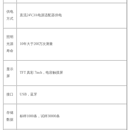
供电
直流24V,3A电源适配器供电
方式
照明
光源
10年大于200万次测量
寿命
显示
TFT 真彩 7inch，电容触摸屏
屏
接口
USB，蓝牙
存储
标样1000条，试样30000条
数据