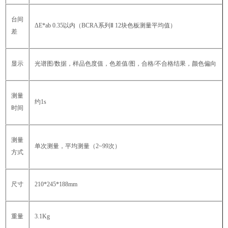
台间
ΔE*ab 0.35以内（BCRA系列Ⅱ 12块色板测量平均值）
差
显示
光谱图/数据，样品色度值，色差值/图，合格/不合格结果，颜色偏向
测量
约1s
时间
测量
单次测量，平均测量（2~99次）
方式
尺寸
210*245*188mm
重量
3.1Kg