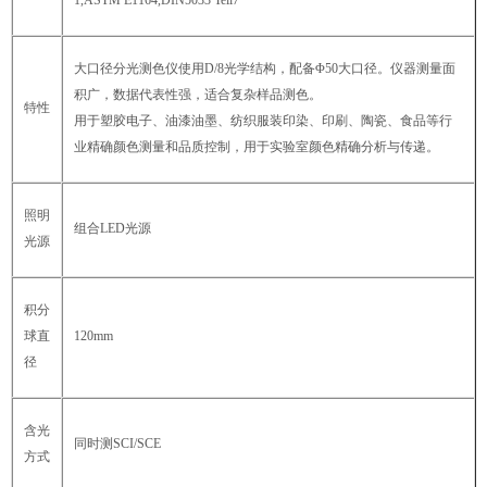
大口径分光测色仪使用D/8光学结构，配备Φ50大口径。仪器测量面
积广，数据代表性强，适合复杂样品测色。
特性
用于塑胶电子、油漆油墨、纺织服装印染、印刷、陶瓷、食品等行
业精确颜色测量和品质控制，用于实验室颜色精确分析与传递。
照明
组合LED光源
光源
积分
球直
120mm
径
含光
同时测SCI/SCE
方式