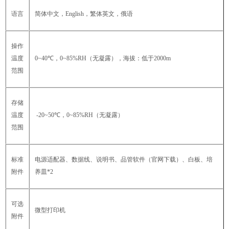
语言
简体中文，English，繁体英文，俄语
操作
温度
0~40℃，0~85%RH（无凝露），海拔：低于2000m
范围
存储
温度
-20~50℃，0~85%RH（无凝露）
范围
标准
电源适配器、数据线、说明书、品管软件（官网下载）、白板、培
附件
养皿*2
可选
微型打印机
附件