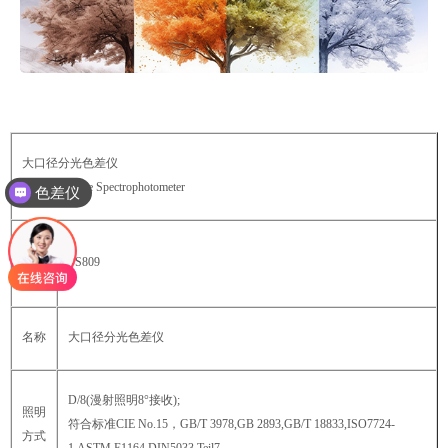
大口径分光色差仪
色差仪
Large Aperture Spectrophotometer
光泽度仪
产品
PS809
型号
名称
大口径分光色差仪
D/8(漫射照明8°接收);
照明
符合标准CIE No.15，GB/T 3978,GB 2893,GB/T 18833,ISO7724-
方式
1,ASTM E1164,DIN5033 Teil7