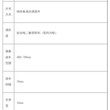
分光
纳米集成光谱器件
方式
感应
硅光电二极管阵列（双列20组）
器
测量
波长
400~700nm
范围
波长
10nm
间隔
半带
10nm
宽