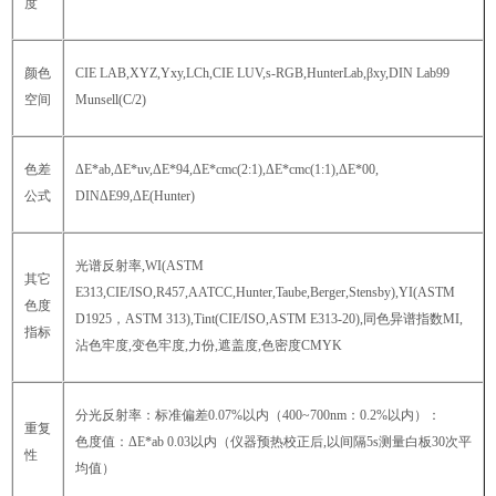
度
颜色
CIE LAB,XYZ,Yxy,LCh,CIE LUV,s-RGB,HunterLab,βxy,DIN Lab99
空间
Munsell(C/2)
色差
ΔE*ab,ΔE*uv,ΔE*94,ΔE*cmc(2:1),ΔE*cmc(1:1),ΔE*00,
公式
DINΔE99,ΔE(Hunter)
光谱反射率,WI(ASTM
其它
E313,CIE/ISO,R457,AATCC,Hunter,Taube,Berger,Stensby),YI(ASTM
色度
D1925，ASTM 313),Tint(CIE/ISO,ASTM E313-20),同色异谱指数MI,
指标
沾色牢度,变色牢度,力份,遮盖度,色密度CMYK
分光反射率：标准偏差0.07%以内（400~700nm：0.2%以内）：
重复
色度值：ΔE*ab 0.03以内（仪器预热校正后,以间隔5s测量白板30次平
性
均值）