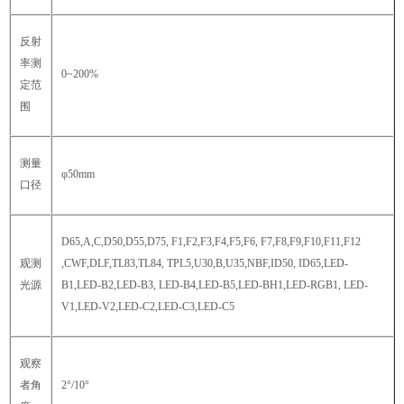
反射
率测
0~200%
定范
围
测量
φ50mm
口径
D65,A,C,D50,D55,D75, F1,F2,F3,F4,F5,F6, F7,F8,F9,F10,F11,F12
观测
,CWF,DLF,TL83,TL84, TPL5,U30,B,U35,NBF,ID50, ID65,LED-
光源
B1,LED-B2,LED-B3, LED-B4,LED-B5,LED-BH1,LED-RGB1, LED-
V1,LED-V2,LED-C2,LED-C3,LED-C5
观察
者角
2°/10°