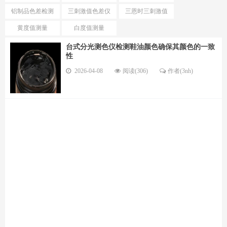
色仪区别
色仪选择
铝制品色差检测
三刺激值色差仪
三恩时三刺激值
仪
优势
色差仪型号
黄度值测量
白度值测量
台式分光测色仪检测鞋油颜色确保其颜色的一致
性
2026-04-08
阅读(306)
作者(3nh)