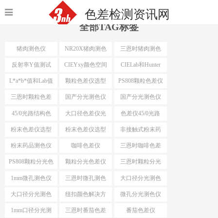
色差检测资讯网
全部TAG标签
猪肉测色仪
NR20X猪肉测色
三恩时猪肉测色
仪
仪
反射率Y值测试
CIEYxy颜色空间
CIELab和Hunter
Lab
L*a*b*值和Lab值
颗粒色差仪选型
PS808颗粒色差仪
三恩时颗粒色差
国产分光测色仪
国产分光测色仪
仪
最小口径
45/0光路结构色
大口径色差仪光
色差仪45/0光路
差仪
路结构
结构
粉末色差仪选型
粉末色差仪选型
非接触式粉末药
依据
品测色仪
粉末药品测色仪
咖啡色差仪
三恩时咖啡色差
仪
PS808颗粒分光色
颗粒分光色差仪
三恩时颗粒分光
差仪
色差仪
1mm微孔测色仪
三恩时微孔测色
大口径分光测色
仪
仪选型推荐
大口径分光测色
纽扣颜色解决方
微孔分光测色仪
仪选型
案
1mm口径分光测
三恩时番茄色差
番茄色差仪