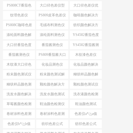
色仪
仪
PS808CT番茄色
大口径色差仪型
大口径色差仪优
差仪
号推荐
势
纹理色差仪
PS809皮革色差仪
咖啡颜色解决方
案
PS808C咖啡色差
毛绒布料测色仪
纺织颜色解决方
仪
案
涤纶面料颜色解
涤纶面料测色仪
YS4582番茄色度
决方案
仪
大口径番茄色度
番茄酱测色仪
YS4582番茄酱测
仪YS4582
色仪
番茄酱测色仪
PS809番茄酱大口
木纹漆色差仪
PS809
径测色仪
木纹漆大口径色
化妆品测色仪
化妆品颜色解决
差仪
方案
粉末颜色测试仪
粉末颜色测试解
糊状样品颜色解
选择
决方案
决方案
糊状样品颜色测
颗粒颜色解决方
颗粒颜色测试仪
量
案
洗发水颜色解决
洗发水颜色测试
洗衣液颜色检测
方案
仪
仪
草莓酱颜色检测
鞋油颜色检测仪
鞋油颜色测试
仪
卷材涂料色差测
卷材涂料色差测
色差仪a*/△a值
试
试仪
色差仪b*/△b值
纺织色差公式
纺织色差公式
ΔE*CMC
△E*94