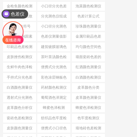
仪
金枪鱼颜色检测
小口径分光色差
泡菜颜色检测仪
色差仪
仪
仪
分光测色仪色散
分光测色仪组成
色差计算公式
系统
结构
色差单位符号
小口径分光测色
珍珠颜色测量仪
仪
色差仪影响因素
色差仪测量值影
金属印刷品色差
响因素
印刷品色差检测
建筑镀膜玻璃色
均匀颜色空间色
仪
差检测仪
差公式
皮肤挫伤检测仪
茶叶茶汤颜色检
墙面瓷砖色差的
测仪
检测仪
生鲜牛肉色泽检
便携式分光测色
红酒颜色测量仪
测仪
仪
手持式分光色差
彩色涂层钢板色
白酒颜色检测仪
仪
差检测仪
白酒颜色测量仪
药材颜色检测仪
皮革颜色分类
透射式分光测色
葡萄酒色泽测定
皮革颜色测量仪
仪
皮革颜色分析仪
蜂蜜色泽检测
蜂蜜色泽检测仪
瓷砖色差检测仪
纺织品色牢度检
色牢度检测仪
测
皮肤颜色测量仪
便携式小口径色
墙地砖色差检测
差仪
仪