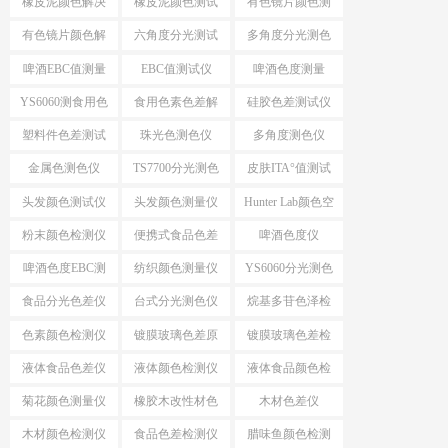
橡皮泥颜色解决
橡皮泥颜色测试
有色镜片颜色测
方案
仪
量
有色镜片颜色解
六角度分光测试
多角度分光测色
决方案
仪
啤酒EBC值测量
EBC值测试仪
啤酒色度测量
YS6060测食用色
食用色素色差解
硅胶色差测试仪
素颜色
决方案
塑料件色差测试
珠光色测色仪
多角度测色仪
仪
金属色测色仪
TS7700分光测色
皮肤ITA°值测试
测ITA°值
仪
头发颜色测试仪
头发颜色测量仪
Hunter Lab颜色空
间
粉末颜色检测仪
便携式食品色差
啤酒色度仪
仪
啤酒色度EBC测
纺织颜色测量仪
YS6060分光测色
量仪
仪
食品分光色差仪
台式分光测色仪
烷基多苷色泽检
应用
测仪
色素颜色检测仪
镀膜玻璃色差原
镀膜玻璃色差检
因分析
测设备
液体食品色差仪
液体颜色检测仪
液体食品颜色检
测仪
菊花颜色测量仪
橡胶木改性材色
木材色差仪
差
木材颜色检测仪
食品色差检测仪
腊味鱼颜色检测