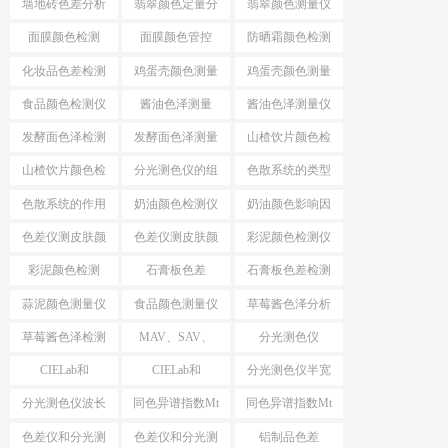
墙地砖色差分析
翡翠颜色定量分
翡翠颜色测量仪
仪
析
面膜颜色检测
面膜颜色管控
防晒霜颜色检测
仪
化妆品色差检测
鸡蛋壳颜色测量
鸡蛋壳颜色测量
仪
仪
食品颜色检测仪
酱油色泽测量
酱油色泽测量仪
发酵面色泽检测
发酵面色泽测量
山楂饮片颜色检
仪
仪
测工具
山楂饮片颜色检
分光测色仪的组
色散系统的类型
测仪器
成
色散系统的作用
奶油颜色检测仪
奶油颜色影响因
素
色差仪测皮肤颜
色差仪测皮肤颜
彩泥颜色检测仪
色
色方法
彩泥颜色检测
石膏板色差
石膏板色差检测
蒜泥颜色测量仪
食品颜色测量仪
草莓酱色泽分析
仪
草莓酱色泽检测
MAV、SAV、
分光测色仪
仪
SSAV区别
MAV、SAV、
CIELab和
CIELab和
分光测色仪半宽
SSAV
HunterLab
HunterLab区别
带
分光测色仪波长
同色异谱指数Mt
同色异谱指数Mt
间隔
测试仪
色差仪和分光测
色差仪和分光测
铝制品色差