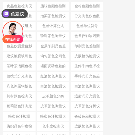
差
食品色差检测仪
腊味鱼颜色检测
金枪鱼颜色检测
色差仪
仪
仪
小口径分光色差
泡菜颜色检测仪
分光测色仪色散
仪
系统
分光测色仪组成
色差计算公式
色差单位符号
结构
小口径分光测色
珍珠颜色测量仪
色差仪影响因素
仪
色差仪测量值影
金属印刷品色差
印刷品色差检测
响因素
仪
建筑镀膜玻璃色
均匀颜色空间色
皮肤挫伤检测仪
差检测仪
差公式
茶叶茶汤颜色检
墙面瓷砖色差的
生鲜牛肉色泽检
测仪
检测仪
测仪
便携式分光测色
红酒颜色测量仪
手持式分光色差
仪
仪
彩色涂层钢板色
白酒颜色检测仪
白酒颜色测量仪
差检测仪
药材颜色检测仪
皮革颜色分类
透射式分光测色
仪
葡萄酒色泽测定
皮革颜色测量仪
皮革颜色分析仪
蜂蜜色泽检测
蜂蜜色泽检测仪
瓷砖色差检测仪
纺织品色牢度检
色牢度检测仪
皮肤颜色测量仪
测