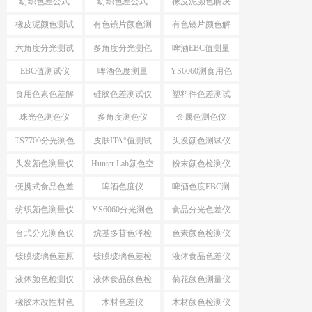
纺织色差公式
纺织色差公式
橡皮泥颜色解决
ΔE*CMC
△E*94
方案
橡皮泥颜色测试
有色镜片颜色测
有色镜片颜色解
仪
量
决方案
六角度分光测试
多角度分光测色
啤酒EBC值测量
仪
EBC值测试仪
啤酒色度测量
YS6060测食用色
素颜色
食用色素色差解
硅胶色差测试仪
塑料件色差测试
决方案
仪
珠光色测色仪
多角度测色仪
金属色测色仪
TS7700分光测色
皮肤ITA°值测试
头发颜色测试仪
测ITA°值
仪
头发颜色测量仪
Hunter Lab颜色空
粉末颜色检测仪
间
便携式食品色差
啤酒色度仪
啤酒色度EBC测
仪
量仪
纺织颜色测量仪
YS6060分光测色
食品分光色差仪
仪
台式分光测色仪
烷基多苷色泽检
色素颜色检测仪
应用
测仪
镀膜玻璃色差原
镀膜玻璃色差检
液体食品色差仪
因分析
测设备
液体颜色检测仪
液体食品颜色检
菊花颜色测量仪
测仪
橡胶木改性材色
木材色差仪
木材颜色检测仪