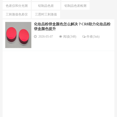
测试仪
色仪区别
色差仪和分光测
铝制品色差
铝制品色差检测
色仪选择
仪
三刺激值色差仪
三恩时三刺激值
优势
色差仪型号
化妆品粉饼盒颜色怎么解决？CR8助力化妆品粉
饼盒颜色提升
2026-05-07
阅读(348)
作者(3nh)