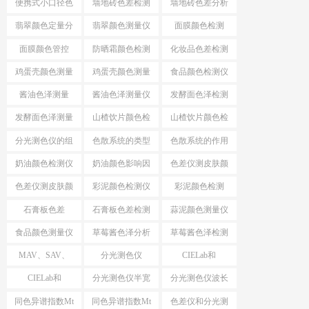
便携式小口径色
墙地砖色差检测
墙地砖色差分析
差仪
仪
仪
翡翠颜色定量分
翡翠颜色测量仪
面膜颜色检测
析
面膜颜色管控
防晒霜颜色检测
化妆品色差检测
仪
仪
鸡蛋壳颜色测量
鸡蛋壳颜色测量
食品颜色检测仪
仪
酱油色泽测量
酱油色泽测量仪
发酵面色泽检测
仪
发酵面色泽测量
山楂饮片颜色检
山楂饮片颜色检
仪
测工具
测仪器
分光测色仪的组
色散系统的类型
色散系统的作用
成
奶油颜色检测仪
奶油颜色影响因
色差仪测皮肤颜
素
色
色差仪测皮肤颜
彩泥颜色检测仪
彩泥颜色检测
色方法
石膏板色差
石膏板色差检测
蒜泥颜色测量仪
食品颜色测量仪
草莓酱色泽分析
草莓酱色泽检测
仪
仪
MAV、SAV、
分光测色仪
CIELab和
SSAV区别
MAV、SAV、
HunterLab
CIELab和
分光测色仪半宽
分光测色仪波长
SSAV
HunterLab区别
带
间隔
同色异谱指数Mt
同色异谱指数Mt
色差仪和分光测