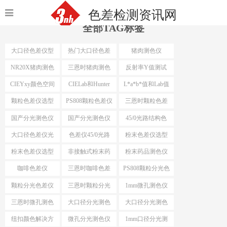
色差检测资讯网
全部TAG标签
大口径色差仪型
热门大口径色差
猪肉测色仪
号
仪选型
NR20X猪肉测色
三恩时猪肉测色
反射率Y值测试
仪
仪
CIEYxy颜色空间
CIELab和Hunter
L*a*b*值和Lab值
Lab
颗粒色差仪选型
PS808颗粒色差仪
三恩时颗粒色差
仪
国产分光测色仪
国产分光测色仪
45/0光路结构色
最小口径
差仪
大口径色差仪光
色差仪45/0光路
粉末色差仪选型
路结构
结构
粉末色差仪选型
非接触式粉末药
粉末药品测色仪
依据
品测色仪
咖啡色差仪
三恩时咖啡色差
PS808颗粒分光色
仪
差仪
颗粒分光色差仪
三恩时颗粒分光
1mm微孔测色仪
色差仪
三恩时微孔测色
大口径分光测色
大口径分光测色
仪
仪选型推荐
仪选型
纽扣颜色解决方
微孔分光测色仪
1mm口径分光测