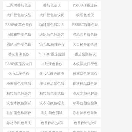
案
色仪
三恩时番茄色差
番茄色差仪
PS808CT番茄色
仪
差仪
大口径色差仪型
大口径色差仪优
纹理色差仪
号推荐
势
PS809皮革色差仪
咖啡颜色解决方
PS808C咖啡色差
案
仪
毛绒布料测色仪
纺织颜色解决方
涤纶面料颜色解
案
决方案
涤纶面料测色仪
YS4582番茄色度
大口径番茄色度
仪
仪YS4582
番茄酱测色仪
YS4582番茄酱测
番茄酱测色仪
色仪
PS809
PS809番茄酱大口
木纹漆色差仪
木纹漆大口径色
径测色仪
差仪
化妆品测色仪
化妆品颜色解决
粉末颜色测试仪
方案
选择
粉末颜色测试解
糊状样品颜色解
糊状样品颜色测
决方案
决方案
量
颗粒颜色解决方
颗粒颜色测试仪
洗发水颜色解决
案
方案
洗发水颜色测试
洗衣液颜色检测
草莓酱颜色检测
仪
仪
仪
鞋油颜色检测仪
鞋油颜色测试
卷材涂料色差测
试
卷材涂料色差测
色差仪a*/△a值
色差仪b*/△b值
试仪