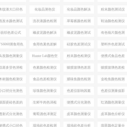
案
决方案
仪
木纹漆大口径色
化妆品测色仪
化妆品颜色解决
粉末颜色测试仪
差仪
方案
选择
洗发水颜色测试
洗衣液颜色检测
草莓酱颜色检测
鞋油颜色检测仪
仪
仪
仪
纺织色差公式
橡皮泥颜色解决
橡皮泥颜色测试
有色镜片颜色测
△E*94
方案
仪
量
YS6060测食用色
食用色素色差解
硅胶色差测试仪
塑料件色差测试
素颜色
决方案
仪
头发颜色测量仪
Hunter Lab颜色空
粉末颜色检测仪
便携式食品色差
间
仪
烷基多苷色泽检
色素颜色检测仪
镀膜玻璃色差原
镀膜玻璃色差检
测仪
因分析
测设备
木材颜色检测仪
食品色差检测仪
腊味鱼颜色检测
金枪鱼颜色检测
仪
仪
小口径分光测色
珍珠颜色测量仪
色差仪影响因素
色差仪测量值影
仪
响因素
墙面瓷砖色差的
生鲜牛肉色泽检
便携式分光测色
红酒颜色测量仪
检测仪
测仪
仪
透射式分光测色
葡萄酒色泽测定
皮革颜色测量仪
皮革颜色分析仪
仪
便携式小口径色
墙地砖色差检测
墙地砖色差分析
翡翠颜色定量分