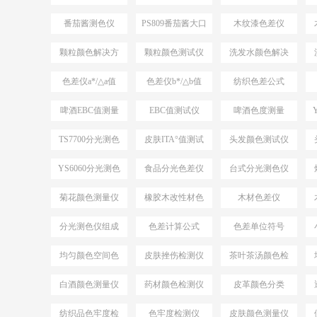
案
仪
番茄酱测色仪
PS809番茄酱大口
木纹漆色差仪
PS809
径测色仪
颗粒颜色解决方
颗粒颜色测试仪
洗发水颜色解决
案
方案
色差仪a*/△a值
色差仪b*/△b值
纺织色差公式
ΔE*CMC
啤酒EBC值测量
EBC值测试仪
啤酒色度测量
TS7700分光测色
皮肤ITA°值测试
头发颜色测试仪
测ITA°值
仪
YS6060分光测色
食品分光色差仪
台式分光测色仪
仪
应用
菊花颜色测量仪
橡胶木改性材色
木材色差仪
差
分光测色仪组成
色差计算公式
色差单位符号
结构
均匀颜色空间色
皮肤挫伤检测仪
茶叶茶汤颜色检
差公式
测仪
白酒颜色测量仪
药材颜色检测仪
皮革颜色分类
纺织品色牢度检
色牢度检测仪
皮肤颜色测量仪