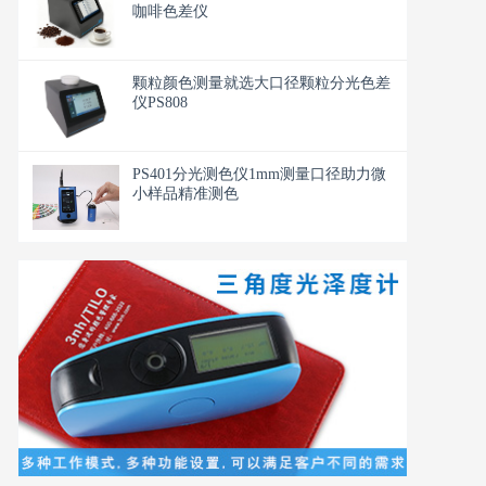
咖啡色差仪
颗粒颜色测量就选大口径颗粒分光色差
仪PS808
PS401分光测色仪1mm测量口径助力微
小样品精准测色