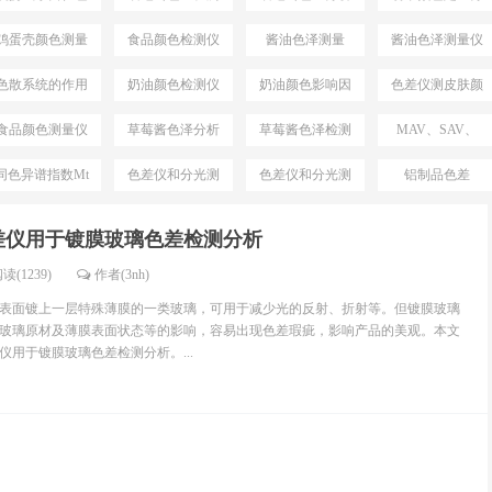
差仪
仪
仪
析
鸡蛋壳颜色测量
食品颜色检测仪
酱油色泽测量
酱油色泽测量仪
仪
色散系统的作用
奶油颜色检测仪
奶油颜色影响因
色差仪测皮肤颜
素
色
食品颜色测量仪
草莓酱色泽分析
草莓酱色泽检测
MAV、SAV、
仪
仪
SSAV区别
同色异谱指数Mt
色差仪和分光测
色差仪和分光测
铝制品色差
测试仪
色仪区别
色仪选择
差仪用于镀膜玻璃色差检测分析
读(1239)
作者(3nh)
表面镀上一层特殊薄膜的一类玻璃，可用于减少光的反射、折射等。但镀膜玻璃
玻璃原材及薄膜表面状态等的影响，容易出现色差瑕疵，影响产品的美观。本文
用于镀膜玻璃色差检测分析。...