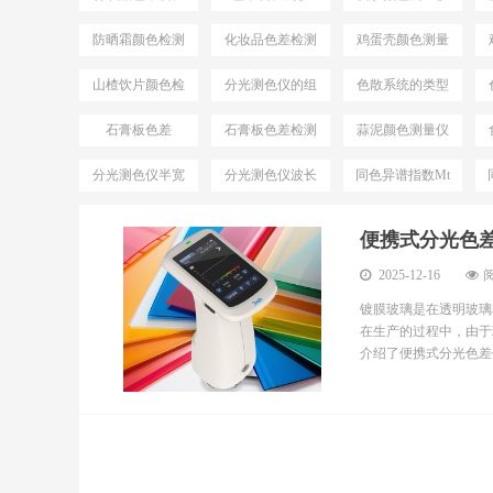
测
防晒霜颜色检测
化妆品色差检测
鸡蛋壳颜色测量
仪
仪
山楂饮片颜色检
分光测色仪的组
色散系统的类型
测仪器
成
石膏板色差
石膏板色差检测
蒜泥颜色测量仪
分光测色仪半宽
分光测色仪波长
同色异谱指数Mt
带
间隔
便携式分光色
2025-12-16
阅
镀膜玻璃是在透明玻璃
在生产的过程中，由于
介绍了便携式分光色差仪