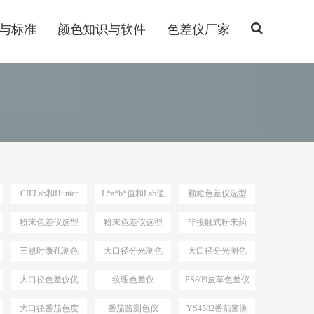
与标准
颜色知识与软件
色差仪厂家
CIELab和Hunter
L*a*b*值和Lab值
颗粒色差仪选型
Lab
粉末色差仪选型
粉末色差仪选型
非接触式粉末药
依据
品测色仪
三恩时微孔测色
大口径分光测色
大口径分光测色
仪
仪选型推荐
仪选型
大口径色差仪优
纹理色差仪
PS809皮革色差仪
势
大口径番茄色度
番茄酱测色仪
YS4582番茄酱测