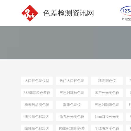
色差检测资讯网
111仪
大口径色差仪型
热门大口径色差
猪肉测色仪
号
仪选型
PS808颗粒色差仪
三恩时颗粒色差
国产分光测色仪
仪
粉末药品测色仪
咖啡色差仪
三恩时咖啡色差
仪
纽扣颜色解决方
微孔分光测色仪
1mm口径分光测
案
色仪
咖啡颜色解决方
PS808C咖啡色差
毛绒布料测色仪