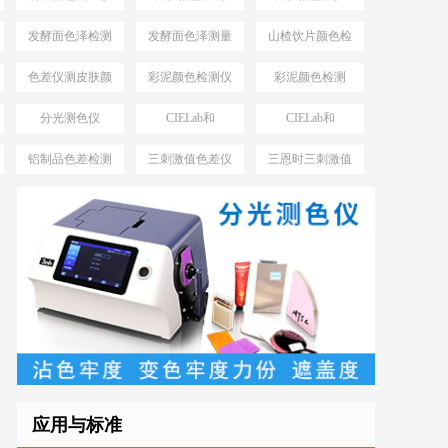
发酵面色泽检测
发酵面色泽测量
山楂饮片颜色检
仪
仪
测工具
色差仪测皮肤颜
彩泥颜色检测仪
彩泥颜色检测
色方法
分光测色仪
CIELab和
CIELab和
MAV、SAV、
HunterLab
HunterLab区别
铝制品色差检测
三刺激值色差仪
三恩时三刺激值
SSAV
仪
优势
色差仪型号
应用与标准