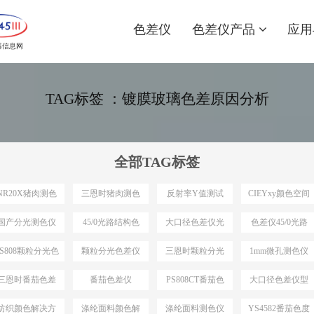
色差仪
色差仪产品
应用
器信息网
TAG标签 ：镀膜玻璃色差原因分析
全部TAG标签
NR20X猪肉测色
三恩时猪肉测色
反射率Y值测试
CIEYxy颜色空间
仪
仪
国产分光测色仪
45/0光路结构色
大口径色差仪光
色差仪45/0光路
最小口径
差仪
路结构
结构
PS808颗粒分光色
颗粒分光色差仪
三恩时颗粒分光
1mm微孔测色仪
差仪
色差仪
三恩时番茄色差
番茄色差仪
PS808CT番茄色
大口径色差仪型
仪
差仪
号推荐
纺织颜色解决方
涤纶面料颜色解
涤纶面料测色仪
YS4582番茄色度