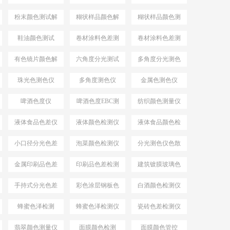
仪YS4582
色仪
粉末颜色测试解
糊状样品颜色解
糊状样品颜色测
决方案
决方案
量
鞋油颜色测试
卷材涂料色差测
卷材涂料色差测
试
试仪
有色镜片颜色解
六角度分光测试
多角度分光测色
决方案
仪
珠光色测色仪
多角度测色仪
金属色测色仪
啤酒色度仪
啤酒色度EBC测
纺织颜色测量仪
量仪
液体食品色差仪
液体颜色检测仪
液体食品颜色检
测仪
小口径分光色差
泡菜颜色检测仪
分光测色仪色散
仪
系统
金属印刷品色差
印刷品色差检测
建筑镀膜玻璃色
仪
差检测仪
手持式分光色差
彩色涂层钢板色
白酒颜色检测仪
仪
差检测仪
蜂蜜色泽检测
蜂蜜色泽检测仪
瓷砖色差检测仪
翡翠颜色测量仪
面膜颜色检测
面膜颜色管控