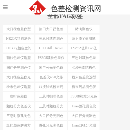
色差检测资讯网
全部TAG标签
大口径色差仪型
热门大口径色差
猪肉测色仪
号
仪选型
NR20X猪肉测色
三恩时猪肉测色
反射率Y值测试
仪
仪
CIEYxy颜色空间
CIELab和Hunter
L*a*b*值和Lab值
Lab
颗粒色差仪选型
PS808颗粒色差仪
三恩时颗粒色差
仪
国产分光测色仪
国产分光测色仪
45/0光路结构色
最小口径
差仪
大口径色差仪光
色差仪45/0光路
粉末色差仪选型
路结构
结构
粉末色差仪选型
非接触式粉末药
粉末药品测色仪
依据
品测色仪
咖啡色差仪
三恩时咖啡色差
PS808颗粒分光色
仪
差仪
颗粒分光色差仪
三恩时颗粒分光
1mm微孔测色仪
色差仪
三恩时微孔测色
大口径分光测色
大口径分光测色
仪
仪选型推荐
仪选型
纽扣颜色解决方
微孔分光测色仪
1mm口径分光测