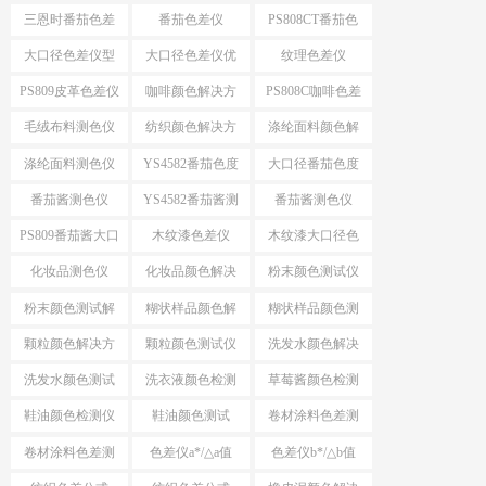
案
色仪
三恩时番茄色差
番茄色差仪
PS808CT番茄色
仪
差仪
大口径色差仪型
大口径色差仪优
纹理色差仪
号推荐
势
PS809皮革色差仪
咖啡颜色解决方
PS808C咖啡色差
案
仪
毛绒布料测色仪
纺织颜色解决方
涤纶面料颜色解
案
决方案
涤纶面料测色仪
YS4582番茄色度
大口径番茄色度
仪
仪YS4582
番茄酱测色仪
YS4582番茄酱测
番茄酱测色仪
色仪
PS809
PS809番茄酱大口
木纹漆色差仪
木纹漆大口径色
径测色仪
差仪
化妆品测色仪
化妆品颜色解决
粉末颜色测试仪
方案
选择
粉末颜色测试解
糊状样品颜色解
糊状样品颜色测
决方案
决方案
量
颗粒颜色解决方
颗粒颜色测试仪
洗发水颜色解决
案
方案
洗发水颜色测试
洗衣液颜色检测
草莓酱颜色检测
仪
仪
仪
鞋油颜色检测仪
鞋油颜色测试
卷材涂料色差测
试
卷材涂料色差测
色差仪a*/△a值
色差仪b*/△b值
试仪