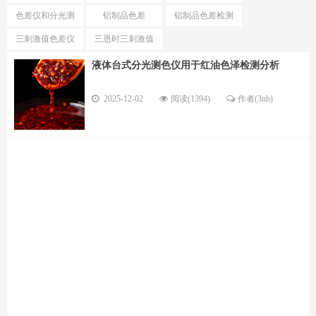
测试仪
色仪区别
色差仪和分光测
铝制品色差
铝制品色差检测
色仪选择
仪
三刺激值色差仪
三恩时三刺激值
优势
色差仪型号
液体台式分光测色仪用于红油色泽检测分析
2025-12-02
阅读(1394)
作者(3nh)