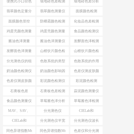
便携式小口径色
墙地砖色差检测
墙地砖色差分析
差仪
仪
仪
翡翠颜色定量分
翡翠颜色测量仪
面膜颜色检测
析
面膜颜色管控
防晒霜颜色检测
化妆品色差检测
仪
仪
鸡蛋壳颜色测量
鸡蛋壳颜色测量
食品颜色检测仪
仪
酱油色泽测量
酱油色泽测量仪
发酵面色泽检测
仪
发酵面色泽测量
山楂饮片颜色检
山楂饮片颜色检
仪
测工具
测仪器
分光测色仪的组
色散系统的类型
色散系统的作用
成
奶油颜色检测仪
奶油颜色影响因
色差仪测皮肤颜
素
色
色差仪测皮肤颜
彩泥颜色检测仪
彩泥颜色检测
色方法
石膏板色差
石膏板色差检测
蒜泥颜色测量仪
食品颜色测量仪
草莓酱色泽分析
草莓酱色泽检测
仪
仪
MAV、SAV、
分光测色仪
CIELab和
SSAV区别
MAV、SAV、
HunterLab
CIELab和
分光测色仪半宽
分光测色仪波长
SSAV
HunterLab区别
带
间隔
同色异谱指数Mt
同色异谱指数Mt
色差仪和分光测