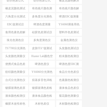
纺织色差公式
纺织色差公式
橡皮泥颜色解决
ΔE*CMC
△E*94
方案
橡皮泥颜色测试
有色镜片颜色测
有色镜片颜色解
仪
量
决方案
六角度分光测试
多角度分光测色
啤酒EBC值测量
仪
EBC值测试仪
啤酒色度测量
YS6060测食用色
素颜色
食用色素色差解
硅胶色差测试仪
塑料件色差测试
决方案
仪
珠光色测色仪
多角度测色仪
金属色测色仪
TS7700分光测色
皮肤ITA°值测试
头发颜色测试仪
测ITA°值
仪
头发颜色测量仪
Hunter Lab颜色空
粉末颜色检测仪
间
便携式食品色差
啤酒色度仪
啤酒色度EBC测
仪
量仪
纺织颜色测量仪
YS6060分光测色
食品分光色差仪
仪
台式分光测色仪
烷基多苷色泽检
色素颜色检测仪
应用
测仪
镀膜玻璃色差原
镀膜玻璃色差检
液体食品色差仪
因分析
测设备
液体颜色检测仪
液体食品颜色检
菊花颜色测量仪
测仪
橡胶木改性材色
木材色差仪
木材颜色检测仪