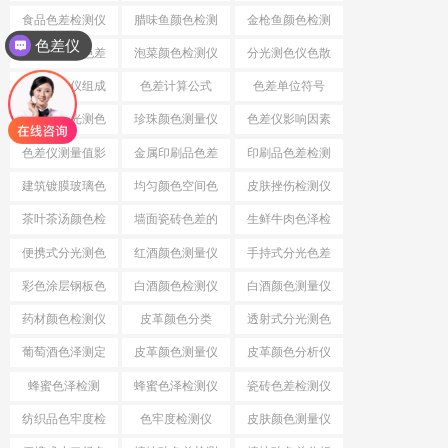
差
食品色差检测仪
腊味鱼颜色检测
金枪鱼颜色检测
色差仪
仪
仪
小口径分光色差
泡菜颜色检测仪
分光测色仪色散
仪
系统
分光测色仪组成
色差计算公式
色差单位符号
结构
小口径分光测色
珍珠颜色测量仪
色差仪影响因素
仪
色差仪测量值影
金属印刷品色差
印刷品色差检测
响因素
仪
建筑镀膜玻璃色
均匀颜色空间色
皮肤挫伤检测仪
差检测仪
差公式
茶叶茶汤颜色检
墙面瓷砖色差的
生鲜牛肉色泽检
测仪
检测仪
测仪
便携式分光测色
红酒颜色测量仪
手持式分光色差
仪
仪
彩色涂层钢板色
白酒颜色检测仪
白酒颜色测量仪
差检测仪
药材颜色检测仪
皮革颜色分类
透射式分光测色
仪
葡萄酒色泽测定
皮革颜色测量仪
皮革颜色分析仪
蜂蜜色泽检测
蜂蜜色泽检测仪
瓷砖色差检测仪
纺织品色牢度检
色牢度检测仪
皮肤颜色测量仪
测