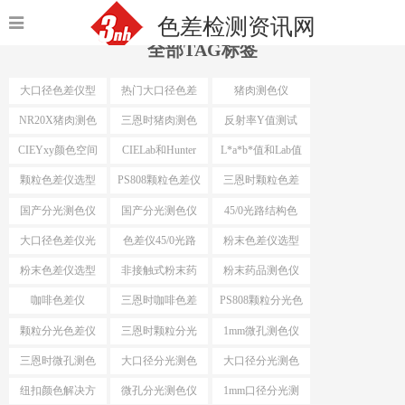
色差检测资讯网
全部TAG标签
大口径色差仪型
热门大口径色差
猪肉测色仪
号
仪选型
NR20X猪肉测色
三恩时猪肉测色
反射率Y值测试
仪
仪
CIEYxy颜色空间
CIELab和Hunter
L*a*b*值和Lab值
Lab
颗粒色差仪选型
PS808颗粒色差仪
三恩时颗粒色差
仪
国产分光测色仪
国产分光测色仪
45/0光路结构色
最小口径
差仪
大口径色差仪光
色差仪45/0光路
粉末色差仪选型
路结构
结构
粉末色差仪选型
非接触式粉末药
粉末药品测色仪
依据
品测色仪
咖啡色差仪
三恩时咖啡色差
PS808颗粒分光色
仪
差仪
颗粒分光色差仪
三恩时颗粒分光
1mm微孔测色仪
色差仪
三恩时微孔测色
大口径分光测色
大口径分光测色
仪
仪选型推荐
仪选型
纽扣颜色解决方
微孔分光测色仪
1mm口径分光测