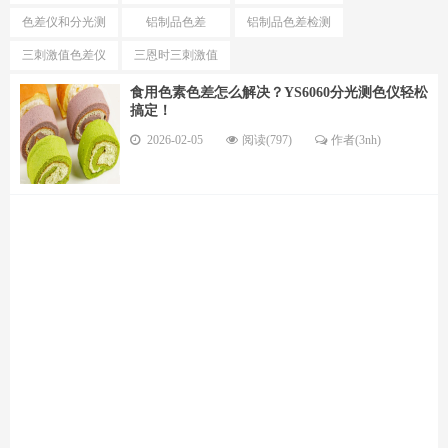
测试仪
色仪区别
色差仪和分光测
铝制品色差
铝制品色差检测
色仪选择
仪
三刺激值色差仪
三恩时三刺激值
优势
色差仪型号
食用色素色差怎么解决？YS6060分光测色仪轻松
搞定！
2026-02-05
阅读(797)
作者(3nh)