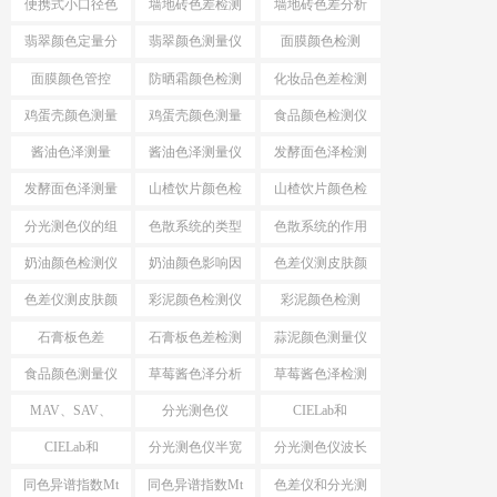
便携式小口径色
墙地砖色差检测
墙地砖色差分析
差仪
仪
仪
翡翠颜色定量分
翡翠颜色测量仪
面膜颜色检测
析
面膜颜色管控
防晒霜颜色检测
化妆品色差检测
仪
仪
鸡蛋壳颜色测量
鸡蛋壳颜色测量
食品颜色检测仪
仪
酱油色泽测量
酱油色泽测量仪
发酵面色泽检测
仪
发酵面色泽测量
山楂饮片颜色检
山楂饮片颜色检
仪
测工具
测仪器
分光测色仪的组
色散系统的类型
色散系统的作用
成
奶油颜色检测仪
奶油颜色影响因
色差仪测皮肤颜
素
色
色差仪测皮肤颜
彩泥颜色检测仪
彩泥颜色检测
色方法
石膏板色差
石膏板色差检测
蒜泥颜色测量仪
食品颜色测量仪
草莓酱色泽分析
草莓酱色泽检测
仪
仪
MAV、SAV、
分光测色仪
CIELab和
SSAV区别
MAV、SAV、
HunterLab
CIELab和
分光测色仪半宽
分光测色仪波长
SSAV
HunterLab区别
带
间隔
同色异谱指数Mt
同色异谱指数Mt
色差仪和分光测