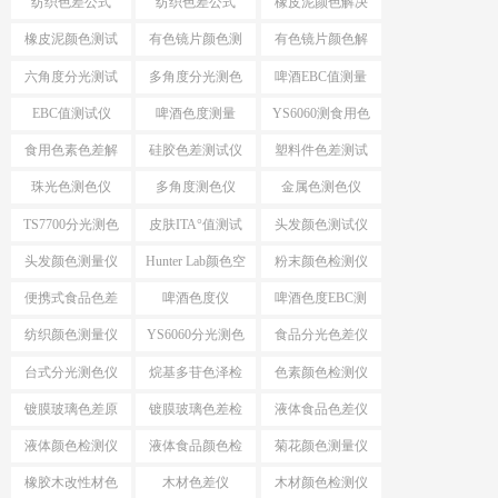
纺织色差公式
纺织色差公式
橡皮泥颜色解决
ΔE*CMC
△E*94
方案
橡皮泥颜色测试
有色镜片颜色测
有色镜片颜色解
仪
量
决方案
六角度分光测试
多角度分光测色
啤酒EBC值测量
仪
EBC值测试仪
啤酒色度测量
YS6060测食用色
素颜色
食用色素色差解
硅胶色差测试仪
塑料件色差测试
决方案
仪
珠光色测色仪
多角度测色仪
金属色测色仪
TS7700分光测色
皮肤ITA°值测试
头发颜色测试仪
测ITA°值
仪
头发颜色测量仪
Hunter Lab颜色空
粉末颜色检测仪
间
便携式食品色差
啤酒色度仪
啤酒色度EBC测
仪
量仪
纺织颜色测量仪
YS6060分光测色
食品分光色差仪
仪
台式分光测色仪
烷基多苷色泽检
色素颜色检测仪
应用
测仪
镀膜玻璃色差原
镀膜玻璃色差检
液体食品色差仪
因分析
测设备
液体颜色检测仪
液体食品颜色检
菊花颜色测量仪
测仪
橡胶木改性材色
木材色差仪
木材颜色检测仪