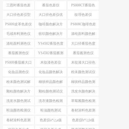
案
色仪
三恩时番茄色差
番茄色差仪
PS808CT番茄色
仪
差仪
大口径色差仪型
大口径色差仪优
纹理色差仪
号推荐
势
PS809皮革色差仪
咖啡颜色解决方
PS808C咖啡色差
案
仪
毛绒布料测色仪
纺织颜色解决方
涤纶面料颜色解
案
决方案
涤纶面料测色仪
YS4582番茄色度
大口径番茄色度
仪
仪YS4582
番茄酱测色仪
YS4582番茄酱测
番茄酱测色仪
色仪
PS809
PS809番茄酱大口
木纹漆色差仪
木纹漆大口径色
径测色仪
差仪
化妆品测色仪
化妆品颜色解决
粉末颜色测试仪
方案
选择
粉末颜色测试解
糊状样品颜色解
糊状样品颜色测
决方案
决方案
量
颗粒颜色解决方
颗粒颜色测试仪
洗发水颜色解决
案
方案
洗发水颜色测试
洗衣液颜色检测
草莓酱颜色检测
仪
仪
仪
鞋油颜色检测仪
鞋油颜色测试
卷材涂料色差测
试
卷材涂料色差测
色差仪a*/△a值
色差仪b*/△b值
试仪