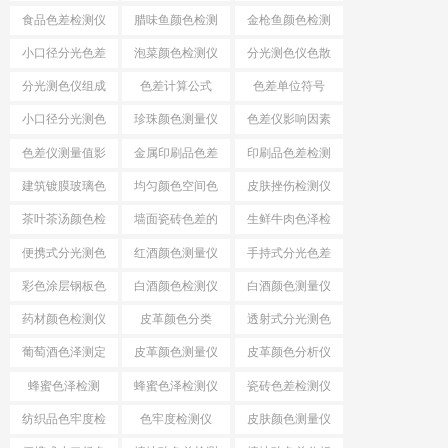
差
食品色差检测仪
腊味鱼颜色检测
金枪鱼颜色检测
仪
仪
小口径分光色差
泡菜颜色检测仪
分光测色仪色散
仪
系统
分光测色仪组成
色差计算公式
色差单位符号
结构
小口径分光测色
珍珠颜色测量仪
色差仪影响因素
仪
色差仪测量值影
金属印刷品色差
印刷品色差检测
响因素
仪
建筑镀膜玻璃色
均匀颜色空间色
皮肤挫伤检测仪
差检测仪
差公式
茶叶茶汤颜色检
墙面瓷砖色差的
生鲜牛肉色泽检
测仪
检测仪
测仪
便携式分光测色
红酒颜色测量仪
手持式分光色差
仪
仪
彩色涂层钢板色
白酒颜色检测仪
白酒颜色测量仪
差检测仪
药材颜色检测仪
皮革颜色分类
透射式分光测色
仪
葡萄酒色泽测定
皮革颜色测量仪
皮革颜色分析仪
蜂蜜色泽检测
蜂蜜色泽检测仪
瓷砖色差检测仪
纺织品色牢度检
色牢度检测仪
皮肤颜色测量仪
测