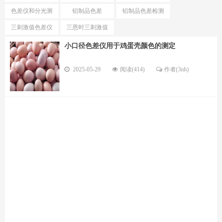
测试仪
色仪区别
色差仪和分光测
铝制品色差
铝制品色差检测
色仪选择
仪
三刺激值色差仪
三恩时三刺激值
优势
色差仪型号
小口径色差仪用于鸡蛋壳颜色的测定
2025-05-29
阅读(414)
作者(3nh)