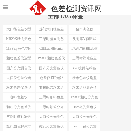
色差检测资讯网
全部TAG标签
大口径色差仪型
热门大口径色差
猪肉测色仪
号
仪选型
NR20X猪肉测色
三恩时猪肉测色
反射率Y值测试
仪
仪
CIEYxy颜色空间
CIELab和Hunter
L*a*b*值和Lab值
Lab
颗粒色差仪选型
PS808颗粒色差仪
三恩时颗粒色差
仪
国产分光测色仪
国产分光测色仪
45/0光路结构色
最小口径
差仪
大口径色差仪光
色差仪45/0光路
粉末色差仪选型
路结构
结构
粉末色差仪选型
非接触式粉末药
粉末药品测色仪
依据
品测色仪
咖啡色差仪
三恩时咖啡色差
PS808颗粒分光色
仪
差仪
颗粒分光色差仪
三恩时颗粒分光
1mm微孔测色仪
色差仪
三恩时微孔测色
大口径分光测色
大口径分光测色
仪
仪选型推荐
仪选型
纽扣颜色解决方
微孔分光测色仪
1mm口径分光测