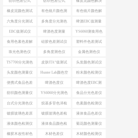
纺织色差公式
纺织色差公式
橡皮泥颜色解决
ΔE*CMC
△E*94
方案
橡皮泥颜色测试
有色镜片颜色测
有色镜片颜色解
仪
量
决方案
六角度分光测试
多角度分光测色
啤酒EBC值测量
仪
EBC值测试仪
啤酒色度测量
YS6060测食用色
素颜色
食用色素色差解
硅胶色差测试仪
塑料件色差测试
决方案
仪
珠光色测色仪
多角度测色仪
金属色测色仪
TS7700分光测色
皮肤ITA°值测试
头发颜色测试仪
测ITA°值
仪
头发颜色测量仪
Hunter Lab颜色空
粉末颜色检测仪
间
便携式食品色差
啤酒色度仪
啤酒色度EBC测
仪
量仪
纺织颜色测量仪
YS6060分光测色
食品分光色差仪
仪
台式分光测色仪
烷基多苷色泽检
色素颜色检测仪
应用
测仪
镀膜玻璃色差原
镀膜玻璃色差检
液体食品色差仪
因分析
测设备
液体颜色检测仪
液体食品颜色检
菊花颜色测量仪
测仪
橡胶木改性材色
木材色差仪
木材颜色检测仪