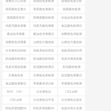
便携式小口径色
墙地砖色差检测
墙地砖色差分析
差仪
仪
仪
翡翠颜色定量分
翡翠颜色测量仪
面膜颜色检测
析
面膜颜色管控
防晒霜颜色检测
化妆品色差检测
仪
仪
鸡蛋壳颜色测量
鸡蛋壳颜色测量
食品颜色检测仪
仪
酱油色泽测量
酱油色泽测量仪
发酵面色泽检测
仪
发酵面色泽测量
山楂饮片颜色检
山楂饮片颜色检
仪
测工具
测仪器
分光测色仪的组
色散系统的类型
色散系统的作用
成
奶油颜色检测仪
奶油颜色影响因
色差仪测皮肤颜
素
色
色差仪测皮肤颜
彩泥颜色检测仪
彩泥颜色检测
色方法
石膏板色差
石膏板色差检测
蒜泥颜色测量仪
食品颜色测量仪
草莓酱色泽分析
草莓酱色泽检测
仪
仪
MAV、SAV、
分光测色仪
CIELab和
SSAV区别
MAV、SAV、
HunterLab
CIELab和
分光测色仪半宽
分光测色仪波长
SSAV
HunterLab区别
带
间隔
同色异谱指数Mt
同色异谱指数Mt
色差仪和分光测