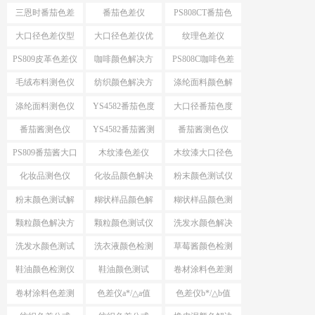
案
色仪
三恩时番茄色差
番茄色差仪
PS808CT番茄色
仪
差仪
大口径色差仪型
大口径色差仪优
纹理色差仪
号推荐
势
PS809皮革色差仪
咖啡颜色解决方
PS808C咖啡色差
案
仪
毛绒布料测色仪
纺织颜色解决方
涤纶面料颜色解
案
决方案
涤纶面料测色仪
YS4582番茄色度
大口径番茄色度
仪
仪YS4582
番茄酱测色仪
YS4582番茄酱测
番茄酱测色仪
色仪
PS809
PS809番茄酱大口
木纹漆色差仪
木纹漆大口径色
径测色仪
差仪
化妆品测色仪
化妆品颜色解决
粉末颜色测试仪
方案
选择
粉末颜色测试解
糊状样品颜色解
糊状样品颜色测
决方案
决方案
量
颗粒颜色解决方
颗粒颜色测试仪
洗发水颜色解决
案
方案
洗发水颜色测试
洗衣液颜色检测
草莓酱颜色检测
仪
仪
仪
鞋油颜色检测仪
鞋油颜色测试
卷材涂料色差测
试
卷材涂料色差测
色差仪a*/△a值
色差仪b*/△b值
试仪