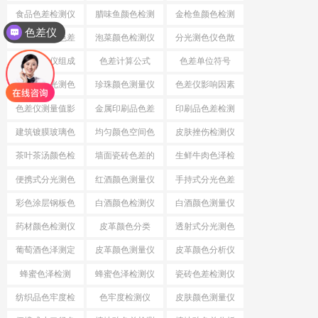
差
食品色差检测仪
腊味鱼颜色检测
金枪鱼颜色检测
色差仪
仪
仪
小口径分光色差
泡菜颜色检测仪
分光测色仪色散
仪
系统
分光测色仪组成
色差计算公式
色差单位符号
结构
小口径分光测色
珍珠颜色测量仪
色差仪影响因素
仪
色差仪测量值影
金属印刷品色差
印刷品色差检测
响因素
仪
建筑镀膜玻璃色
均匀颜色空间色
皮肤挫伤检测仪
差检测仪
差公式
茶叶茶汤颜色检
墙面瓷砖色差的
生鲜牛肉色泽检
测仪
检测仪
测仪
便携式分光测色
红酒颜色测量仪
手持式分光色差
仪
仪
彩色涂层钢板色
白酒颜色检测仪
白酒颜色测量仪
差检测仪
药材颜色检测仪
皮革颜色分类
透射式分光测色
仪
葡萄酒色泽测定
皮革颜色测量仪
皮革颜色分析仪
蜂蜜色泽检测
蜂蜜色泽检测仪
瓷砖色差检测仪
纺织品色牢度检
色牢度检测仪
皮肤颜色测量仪
测