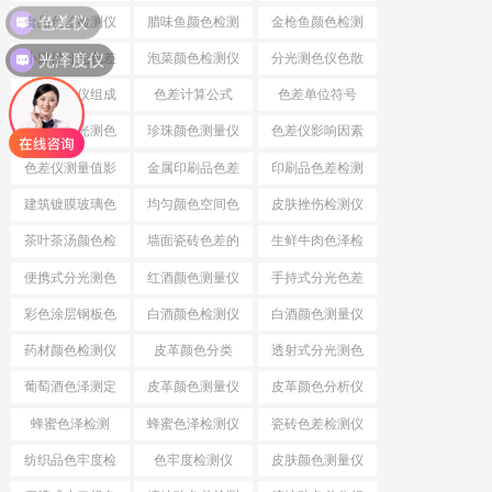
色差仪
差
食品色差检测仪
腊味鱼颜色检测
金枪鱼颜色检测
光泽度仪
仪
仪
小口径分光色差
泡菜颜色检测仪
分光测色仪色散
仪
系统
分光测色仪组成
色差计算公式
色差单位符号
结构
小口径分光测色
珍珠颜色测量仪
色差仪影响因素
仪
色差仪测量值影
金属印刷品色差
印刷品色差检测
响因素
仪
建筑镀膜玻璃色
均匀颜色空间色
皮肤挫伤检测仪
差检测仪
差公式
茶叶茶汤颜色检
墙面瓷砖色差的
生鲜牛肉色泽检
测仪
检测仪
测仪
便携式分光测色
红酒颜色测量仪
手持式分光色差
仪
仪
彩色涂层钢板色
白酒颜色检测仪
白酒颜色测量仪
差检测仪
药材颜色检测仪
皮革颜色分类
透射式分光测色
仪
葡萄酒色泽测定
皮革颜色测量仪
皮革颜色分析仪
蜂蜜色泽检测
蜂蜜色泽检测仪
瓷砖色差检测仪
纺织品色牢度检
色牢度检测仪
皮肤颜色测量仪
测