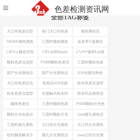
色差检测资讯网
全部TAG标签
大口径色差仪型
热门大口径色差
猪肉测色仪
号
仪选型
NR20X猪肉测色
三恩时猪肉测色
反射率Y值测试
仪
仪
CIEYxy颜色空间
CIELab和Hunter
L*a*b*值和Lab值
Lab
颗粒色差仪选型
PS808颗粒色差仪
三恩时颗粒色差
仪
国产分光测色仪
国产分光测色仪
45/0光路结构色
最小口径
差仪
大口径色差仪光
色差仪45/0光路
粉末色差仪选型
路结构
结构
粉末色差仪选型
非接触式粉末药
粉末药品测色仪
依据
品测色仪
咖啡色差仪
三恩时咖啡色差
PS808颗粒分光色
仪
差仪
颗粒分光色差仪
三恩时颗粒分光
1mm微孔测色仪
色差仪
三恩时微孔测色
大口径分光测色
大口径分光测色
仪
仪选型推荐
仪选型
纽扣颜色解决方
微孔分光测色仪
1mm口径分光测