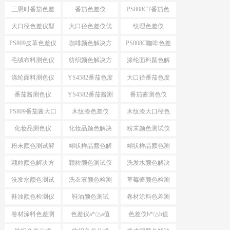
案
色仪
三恩时番茄色差
番茄色差仪
PS808CT番茄色
仪
差仪
大口径色差仪型
大口径色差仪优
纹理色差仪
号推荐
势
PS809皮革色差仪
咖啡颜色解决方
PS808C咖啡色差
案
仪
毛绒布料测色仪
纺织颜色解决方
涤纶面料颜色解
案
决方案
涤纶面料测色仪
YS4582番茄色度
大口径番茄色度
仪
仪YS4582
番茄酱测色仪
YS4582番茄酱测
番茄酱测色仪
色仪
PS809
PS809番茄酱大口
木纹漆色差仪
木纹漆大口径色
径测色仪
差仪
化妆品测色仪
化妆品颜色解决
粉末颜色测试仪
方案
选择
粉末颜色测试解
糊状样品颜色解
糊状样品颜色测
决方案
决方案
量
颗粒颜色解决方
颗粒颜色测试仪
洗发水颜色解决
案
方案
洗发水颜色测试
洗衣液颜色检测
草莓酱颜色检测
仪
仪
仪
鞋油颜色检测仪
鞋油颜色测试
卷材涂料色差测
试
卷材涂料色差测
色差仪a*/△a值
色差仪b*/△b值
试仪