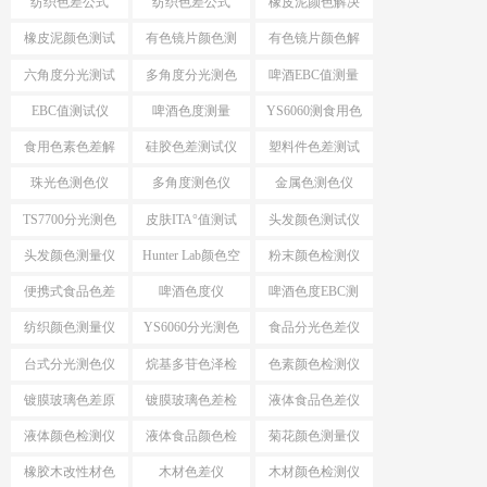
纺织色差公式
纺织色差公式
橡皮泥颜色解决
ΔE*CMC
△E*94
方案
橡皮泥颜色测试
有色镜片颜色测
有色镜片颜色解
仪
量
决方案
六角度分光测试
多角度分光测色
啤酒EBC值测量
仪
EBC值测试仪
啤酒色度测量
YS6060测食用色
素颜色
食用色素色差解
硅胶色差测试仪
塑料件色差测试
决方案
仪
珠光色测色仪
多角度测色仪
金属色测色仪
TS7700分光测色
皮肤ITA°值测试
头发颜色测试仪
测ITA°值
仪
头发颜色测量仪
Hunter Lab颜色空
粉末颜色检测仪
间
便携式食品色差
啤酒色度仪
啤酒色度EBC测
仪
量仪
纺织颜色测量仪
YS6060分光测色
食品分光色差仪
仪
台式分光测色仪
烷基多苷色泽检
色素颜色检测仪
应用
测仪
镀膜玻璃色差原
镀膜玻璃色差检
液体食品色差仪
因分析
测设备
液体颜色检测仪
液体食品颜色检
菊花颜色测量仪
测仪
橡胶木改性材色
木材色差仪
木材颜色检测仪