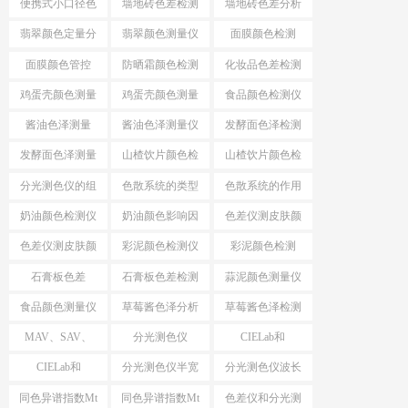
便携式小口径色
墙地砖色差检测
墙地砖色差分析
差仪
仪
仪
翡翠颜色定量分
翡翠颜色测量仪
面膜颜色检测
析
面膜颜色管控
防晒霜颜色检测
化妆品色差检测
仪
仪
鸡蛋壳颜色测量
鸡蛋壳颜色测量
食品颜色检测仪
仪
酱油色泽测量
酱油色泽测量仪
发酵面色泽检测
仪
发酵面色泽测量
山楂饮片颜色检
山楂饮片颜色检
仪
测工具
测仪器
分光测色仪的组
色散系统的类型
色散系统的作用
成
奶油颜色检测仪
奶油颜色影响因
色差仪测皮肤颜
素
色
色差仪测皮肤颜
彩泥颜色检测仪
彩泥颜色检测
色方法
石膏板色差
石膏板色差检测
蒜泥颜色测量仪
食品颜色测量仪
草莓酱色泽分析
草莓酱色泽检测
仪
仪
MAV、SAV、
分光测色仪
CIELab和
SSAV区别
MAV、SAV、
HunterLab
CIELab和
分光测色仪半宽
分光测色仪波长
SSAV
HunterLab区别
带
间隔
同色异谱指数Mt
同色异谱指数Mt
色差仪和分光测