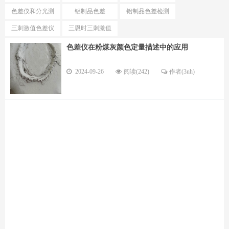
测试仪
色仪区别
色差仪和分光测
铝制品色差
铝制品色差检测
色仪选择
仪
三刺激值色差仪
三恩时三刺激值
优势
色差仪型号
色差仪在粉煤灰颜色定量描述中的应用
2024-09-26
阅读(242)
作者(3nh)