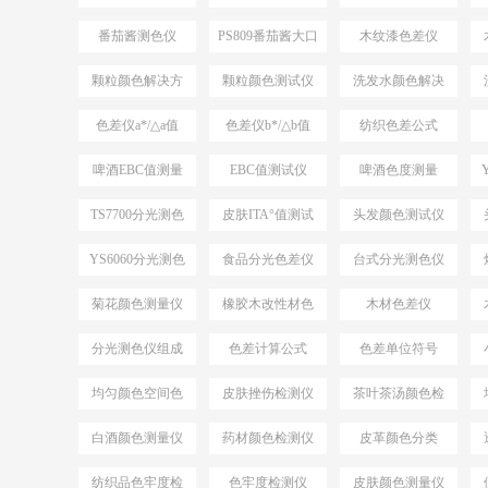
案
仪
番茄酱测色仪
PS809番茄酱大口
木纹漆色差仪
PS809
径测色仪
颗粒颜色解决方
颗粒颜色测试仪
洗发水颜色解决
案
方案
色差仪a*/△a值
色差仪b*/△b值
纺织色差公式
ΔE*CMC
啤酒EBC值测量
EBC值测试仪
啤酒色度测量
TS7700分光测色
皮肤ITA°值测试
头发颜色测试仪
测ITA°值
仪
YS6060分光测色
食品分光色差仪
台式分光测色仪
仪
应用
菊花颜色测量仪
橡胶木改性材色
木材色差仪
差
分光测色仪组成
色差计算公式
色差单位符号
结构
均匀颜色空间色
皮肤挫伤检测仪
茶叶茶汤颜色检
差公式
测仪
白酒颜色测量仪
药材颜色检测仪
皮革颜色分类
纺织品色牢度检
色牢度检测仪
皮肤颜色测量仪