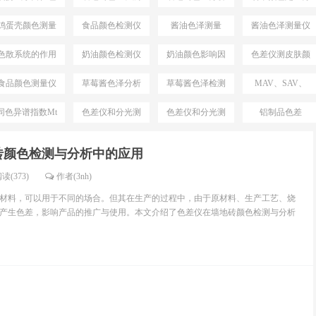
差仪
仪
仪
析
鸡蛋壳颜色测量
食品颜色检测仪
酱油色泽测量
酱油色泽测量仪
仪
色散系统的作用
奶油颜色检测仪
奶油颜色影响因
色差仪测皮肤颜
素
色
食品颜色测量仪
草莓酱色泽分析
草莓酱色泽检测
MAV、SAV、
仪
仪
SSAV区别
同色异谱指数Mt
色差仪和分光测
色差仪和分光测
铝制品色差
测试仪
色仪区别
色仪选择
砖颜色检测与分析中的应用
读(373)
作者(3nh)
材料，可以用于不同的场合。但其在生产的过程中，由于原材料、生产工艺、烧
产生色差，影响产品的推广与使用。本文介绍了色差仪在墙地砖颜色检测与分析