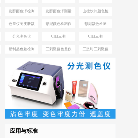
发酵面色泽检测
发酵面色泽测量
山楂饮片颜色检
仪
仪
测工具
色差仪测皮肤颜
彩泥颜色检测仪
彩泥颜色检测
色方法
分光测色仪
CIELab和
CIELab和
MAV、SAV、
HunterLab
HunterLab区别
铝制品色差检测
三刺激值色差仪
三恩时三刺激值
SSAV
仪
优势
色差仪型号
应用与标准