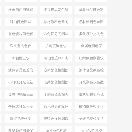
仪YS4582
色仪
粉末颜色测试解
糊状样品颜色解
糊状样品颜色测
决方案
决方案
量
鞋油颜色测试
卷材涂料色差测
卷材涂料色差测
试
试仪
有色镜片颜色解
六角度分光测试
多角度分光测色
决方案
仪
珠光色测色仪
多角度测色仪
金属色测色仪
啤酒色度仪
啤酒色度EBC测
纺织颜色测量仪
量仪
液体食品色差仪
液体颜色检测仪
液体食品颜色检
测仪
小口径分光色差
泡菜颜色检测仪
分光测色仪色散
仪
系统
金属印刷品色差
印刷品色差检测
建筑镀膜玻璃色
仪
差检测仪
手持式分光色差
彩色涂层钢板色
白酒颜色检测仪
仪
差检测仪
蜂蜜色泽检测
蜂蜜色泽检测仪
瓷砖色差检测仪
翡翠颜色测量仪
面膜颜色检测
面膜颜色管控