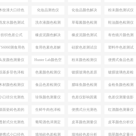
案
决方案
仪
木纹漆大口径色
化妆品测色仪
化妆品颜色解决
粉末颜色测试仪
差仪
方案
选择
洗发水颜色测试
洗衣液颜色检测
草莓酱颜色检测
鞋油颜色检测仪
仪
仪
仪
纺织色差公式
橡皮泥颜色解决
橡皮泥颜色测试
有色镜片颜色测
△E*94
方案
仪
量
YS6060测食用色
食用色素色差解
硅胶色差测试仪
塑料件色差测试
素颜色
决方案
仪
头发颜色测量仪
Hunter Lab颜色空
粉末颜色检测仪
便携式食品色差
间
仪
烷基多苷色泽检
色素颜色检测仪
镀膜玻璃色差原
镀膜玻璃色差检
测仪
因分析
测设备
木材颜色检测仪
食品色差检测仪
腊味鱼颜色检测
金枪鱼颜色检测
仪
仪
小口径分光测色
珍珠颜色测量仪
色差仪影响因素
色差仪测量值影
仪
响因素
墙面瓷砖色差的
生鲜牛肉色泽检
便携式分光测色
红酒颜色测量仪
检测仪
测仪
仪
透射式分光测色
葡萄酒色泽测定
皮革颜色测量仪
皮革颜色分析仪
仪
便携式小口径色
墙地砖色差检测
墙地砖色差分析
翡翠颜色定量分