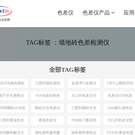
色差仪
色差仪产品
应用
器信息网
TAG标签 ：墙地砖色差检测仪
全部TAG标签
NR20X猪肉测色
三恩时猪肉测色
反射率Y值测试
CIEYxy颜色空间
仪
仪
国产分光测色仪
45/0光路结构色
大口径色差仪光
色差仪45/0光路
最小口径
差仪
路结构
结构
PS808颗粒分光色
颗粒分光色差仪
三恩时颗粒分光
1mm微孔测色仪
差仪
色差仪
三恩时番茄色差
番茄色差仪
PS808CT番茄色
大口径色差仪型
仪
差仪
号推荐
纺织颜色解决方
涤纶面料颜色解
涤纶面料测色仪
YS4582番茄色度