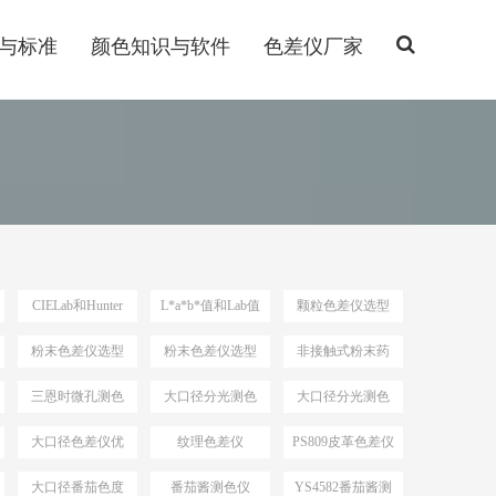
与标准
颜色知识与软件
色差仪厂家
CIELab和Hunter
L*a*b*值和Lab值
颗粒色差仪选型
Lab
粉末色差仪选型
粉末色差仪选型
非接触式粉末药
依据
品测色仪
三恩时微孔测色
大口径分光测色
大口径分光测色
仪
仪选型推荐
仪选型
大口径色差仪优
纹理色差仪
PS809皮革色差仪
势
大口径番茄色度
番茄酱测色仪
YS4582番茄酱测