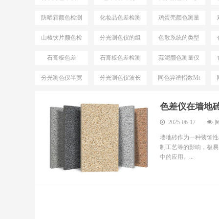
测
防晒霜颜色检测
化妆品色差检测
鸡蛋壳颜色测量
仪
仪
山楂饮片颜色检
分光测色仪的组
色散系统的类型
测仪器
成
石膏板色差
石膏板色差检测
蒜泥颜色测量仪
分光测色仪半宽
分光测色仪波长
同色异谱指数Mt
带
间隔
色差仪在墙地
2025-06-17
阅
墙地砖作为一种装饰性
制工艺等的影响，极易
中的应用。...