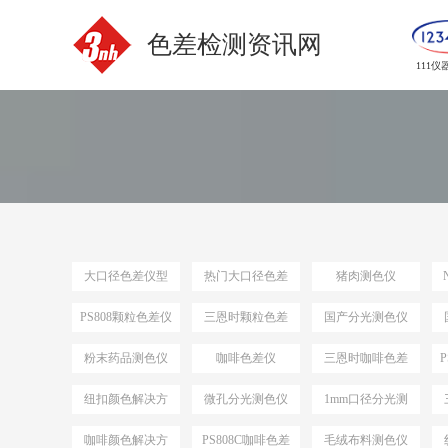
色差检测资讯网
111仪
大口径色差仪型
热门大口径色差
猪肉测色仪
号
仪选型
PS808颗粒色差仪
三恩时颗粒色差
国产分光测色仪
仪
粉末药品测色仪
咖啡色差仪
三恩时咖啡色差
仪
纽扣颜色解决方
微孔分光测色仪
1mm口径分光测
案
色仪
咖啡颜色解决方
PS808C咖啡色差
毛绒布料测色仪