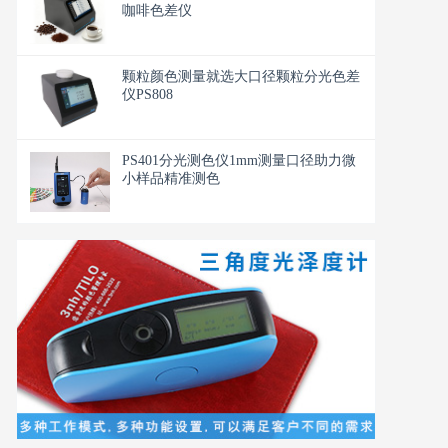
咖啡色差仪
颗粒颜色测量就选大口径颗粒分光色差
仪PS808
PS401分光测色仪1mm测量口径助力微
小样品精准测色