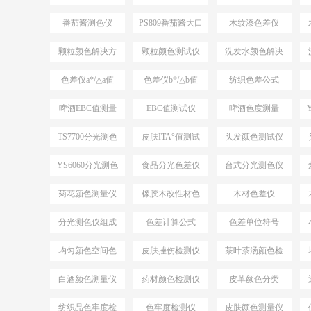
案
仪
番茄酱测色仪
PS809番茄酱大口
木纹漆色差仪
PS809
径测色仪
颗粒颜色解决方
颗粒颜色测试仪
洗发水颜色解决
案
方案
色差仪a*/△a值
色差仪b*/△b值
纺织色差公式
ΔE*CMC
啤酒EBC值测量
EBC值测试仪
啤酒色度测量
TS7700分光测色
皮肤ITA°值测试
头发颜色测试仪
测ITA°值
仪
YS6060分光测色
食品分光色差仪
台式分光测色仪
仪
应用
菊花颜色测量仪
橡胶木改性材色
木材色差仪
差
分光测色仪组成
色差计算公式
色差单位符号
结构
均匀颜色空间色
皮肤挫伤检测仪
茶叶茶汤颜色检
差公式
测仪
白酒颜色测量仪
药材颜色检测仪
皮革颜色分类
纺织品色牢度检
色牢度检测仪
皮肤颜色测量仪