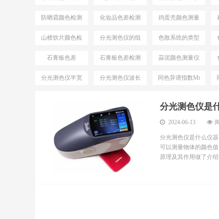
测
防晒霜颜色检测
化妆品色差检测
鸡蛋壳颜色测量
仪
仪
山楂饮片颜色检
分光测色仪的组
色散系统的类型
测仪器
成
石膏板色差
石膏板色差检测
蒜泥颜色测量仪
分光测色仪半宽
分光测色仪波长
同色异谱指数Mt
带
间隔
分光测色仪是
2024-06-13
阅
分光测色仪是什么仪器
可以测量物体的颜色值
原理及其作用做了介绍。.