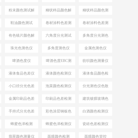
仪YS4582
色仪
粉末颜色测试解
糊状样品颜色解
糊状样品颜色测
决方案
决方案
量
鞋油颜色测试
卷材涂料色差测
卷材涂料色差测
试
试仪
有色镜片颜色解
六角度分光测试
多角度分光测色
决方案
仪
珠光色测色仪
多角度测色仪
金属色测色仪
啤酒色度仪
啤酒色度EBC测
纺织颜色测量仪
量仪
液体食品色差仪
液体颜色检测仪
液体食品颜色检
测仪
小口径分光色差
泡菜颜色检测仪
分光测色仪色散
仪
系统
金属印刷品色差
印刷品色差检测
建筑镀膜玻璃色
仪
差检测仪
手持式分光色差
彩色涂层钢板色
白酒颜色检测仪
仪
差检测仪
蜂蜜色泽检测
蜂蜜色泽检测仪
瓷砖色差检测仪
翡翠颜色测量仪
面膜颜色检测
面膜颜色管控