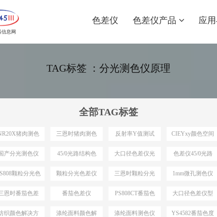
色差仪
色差仪产品
应用
器信息网
TAG标签 ：分光测色仪原理
全部TAG标签
NR20X猪肉测色
三恩时猪肉测色
反射率Y值测试
CIEYxy颜色空间
仪
仪
国产分光测色仪
45/0光路结构色
大口径色差仪光
色差仪45/0光路
最小口径
差仪
路结构
结构
PS808颗粒分光色
颗粒分光色差仪
三恩时颗粒分光
1mm微孔测色仪
差仪
色差仪
三恩时番茄色差
番茄色差仪
PS808CT番茄色
大口径色差仪型
仪
差仪
号推荐
纺织颜色解决方
涤纶面料颜色解
涤纶面料测色仪
YS4582番茄色度