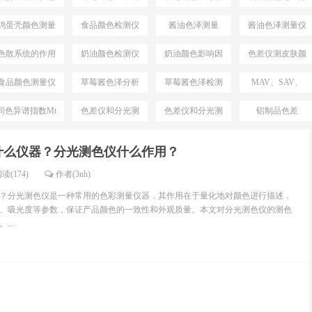
差仪
仪
仪
析
鸡蛋壳颜色测量
食品颜色检测仪
酱油色泽测量
酱油色泽测量仪
仪
色散系统的作用
奶油颜色检测仪
奶油颜色影响因
色差仪测皮肤颜
素
色
食品颜色测量仪
草莓酱色泽分析
草莓酱色泽检测
MAV、SAV、
仪
仪
SSAV区别
同色异谱指数Mt
色差仪和分光测
色差仪和分光测
铝制品色差
测试仪
色仪区别
色仪选择
什么仪器？分光测色仪什么作用？
读(174)
作者(3nh)
？分光测色仪是一种常用的色彩测量仪器，其作用在于量化地对颜色进行描述，
、吸光度等参数，保证产品颜色的一致性和外观质量。本文对分光测色仪的测色
..