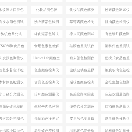
案
决方案
仪
木纹漆大口径色
化妆品测色仪
化妆品颜色解决
粉末颜色测试仪
差仪
方案
选择
洗发水颜色测试
洗衣液颜色检测
草莓酱颜色检测
鞋油颜色检测仪
仪
仪
仪
纺织色差公式
橡皮泥颜色解决
橡皮泥颜色测试
有色镜片颜色测
△E*94
方案
仪
量
YS6060测食用色
食用色素色差解
硅胶色差测试仪
塑料件色差测试
素颜色
决方案
仪
头发颜色测量仪
Hunter Lab颜色空
粉末颜色检测仪
便携式食品色差
间
仪
烷基多苷色泽检
色素颜色检测仪
镀膜玻璃色差原
镀膜玻璃色差检
测仪
因分析
测设备
木材颜色检测仪
食品色差检测仪
腊味鱼颜色检测
金枪鱼颜色检测
仪
仪
小口径分光测色
珍珠颜色测量仪
色差仪影响因素
色差仪测量值影
仪
响因素
墙面瓷砖色差的
生鲜牛肉色泽检
便携式分光测色
红酒颜色测量仪
检测仪
测仪
仪
透射式分光测色
葡萄酒色泽测定
皮革颜色测量仪
皮革颜色分析仪
仪
便携式小口径色
墙地砖色差检测
墙地砖色差分析
翡翠颜色定量分