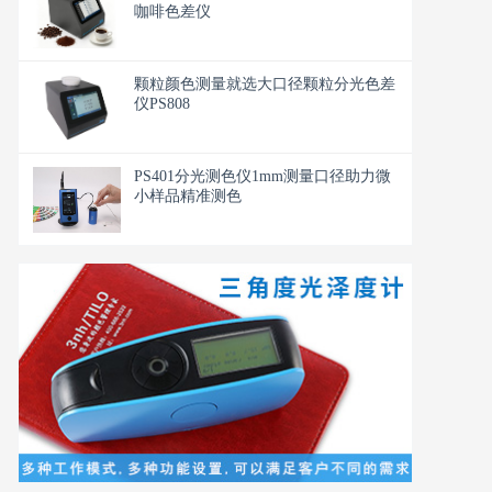
咖啡色差仪
颗粒颜色测量就选大口径颗粒分光色差
仪PS808
PS401分光测色仪1mm测量口径助力微
小样品精准测色