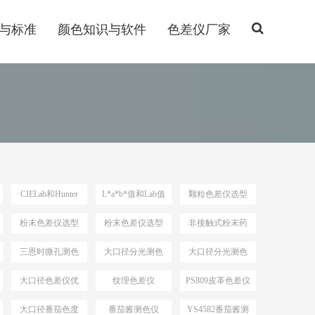
与标准
颜色知识与软件
色差仪厂家
CIELab和Hunter
L*a*b*值和Lab值
颗粒色差仪选型
Lab
粉末色差仪选型
粉末色差仪选型
非接触式粉末药
依据
品测色仪
三恩时微孔测色
大口径分光测色
大口径分光测色
仪
仪选型推荐
仪选型
大口径色差仪优
纹理色差仪
PS809皮革色差仪
势
大口径番茄色度
番茄酱测色仪
YS4582番茄酱测