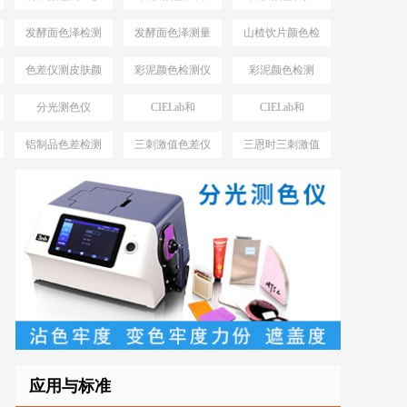
发酵面色泽检测
发酵面色泽测量
山楂饮片颜色检
仪
仪
测工具
色差仪测皮肤颜
彩泥颜色检测仪
彩泥颜色检测
色方法
分光测色仪
CIELab和
CIELab和
MAV、SAV、
HunterLab
HunterLab区别
铝制品色差检测
三刺激值色差仪
三恩时三刺激值
SSAV
仪
优势
色差仪型号
应用与标准