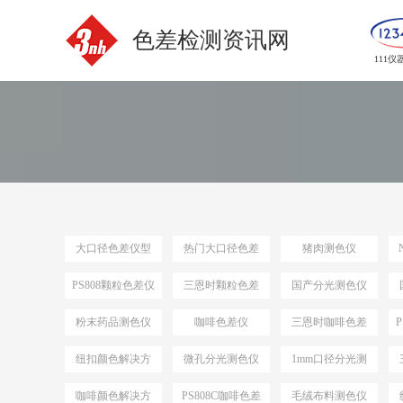
色差检测资讯网
111仪
大口径色差仪型
热门大口径色差
猪肉测色仪
号
仪选型
PS808颗粒色差仪
三恩时颗粒色差
国产分光测色仪
仪
粉末药品测色仪
咖啡色差仪
三恩时咖啡色差
仪
纽扣颜色解决方
微孔分光测色仪
1mm口径分光测
案
色仪
咖啡颜色解决方
PS808C咖啡色差
毛绒布料测色仪