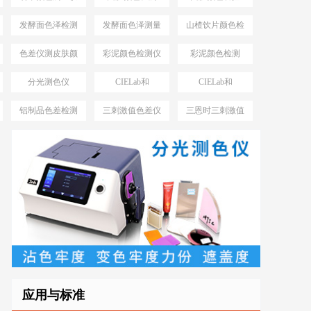
发酵面色泽检测
发酵面色泽测量
山楂饮片颜色检
仪
仪
测工具
色差仪测皮肤颜
彩泥颜色检测仪
彩泥颜色检测
色方法
分光测色仪
CIELab和
CIELab和
MAV、SAV、
HunterLab
HunterLab区别
铝制品色差检测
三刺激值色差仪
三恩时三刺激值
SSAV
仪
优势
色差仪型号
应用与标准