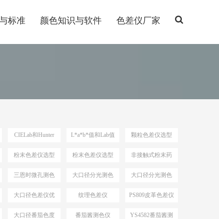
与标准
颜色知识与软件
色差仪厂家
CIELab和Hunter
L*a*b*值和Lab值
颗粒色差仪选型
Lab
粉末色差仪选型
粉末色差仪选型
非接触式粉末药
依据
品测色仪
三恩时微孔测色
大口径分光测色
大口径分光测色
仪
仪选型推荐
仪选型
大口径色差仪优
纹理色差仪
PS809皮革色差仪
势
大口径番茄色度
番茄酱测色仪
YS4582番茄酱测