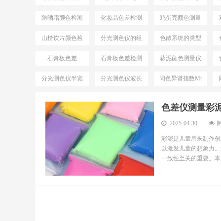
测
防晒霜颜色检测
化妆品色差检测
鸡蛋壳颜色测量
仪
仪
山楂饮片颜色检
分光测色仪的组
色散系统的类型
测仪器
成
石膏板色差
石膏板色差检测
蒜泥颜色测量仪
分光测色仪半宽
分光测色仪波长
同色异谱指数Mt
带
间隔
色差仪测量彩
2025-04-30
阅
彩泥是儿童用来制作创
以激发儿童的想象力。
一致性至关的重要。本文