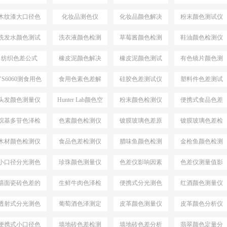
案
决方案
仪
木纹漆大口径色
化妆品测色仪
化妆品颜色解决
粉末颜色测试仪
差仪
方案
选择
洗发水颜色测试
洗衣液颜色检测
草莓酱颜色检测
鞋油颜色检测仪
仪
仪
仪
纺织色差公式
橡皮泥颜色解决
橡皮泥颜色测试
有色镜片颜色测
△E*94
方案
仪
量
YS6060测食用色
食用色素色差解
硅胶色差测试仪
塑料件色差测试
素颜色
决方案
仪
头发颜色测量仪
Hunter Lab颜色空
粉末颜色检测仪
便携式食品色差
间
仪
烷基多苷色泽检
色素颜色检测仪
镀膜玻璃色差原
镀膜玻璃色差检
测仪
因分析
测设备
木材颜色检测仪
食品色差检测仪
腊味鱼颜色检测
金枪鱼颜色检测
仪
仪
小口径分光测色
珍珠颜色测量仪
色差仪影响因素
色差仪测量值影
仪
响因素
墙面瓷砖色差的
生鲜牛肉色泽检
便携式分光测色
红酒颜色测量仪
检测仪
测仪
仪
透射式分光测色
葡萄酒色泽测定
皮革颜色测量仪
皮革颜色分析仪
仪
便携式小口径色
墙地砖色差检测
墙地砖色差分析
翡翠颜色定量分