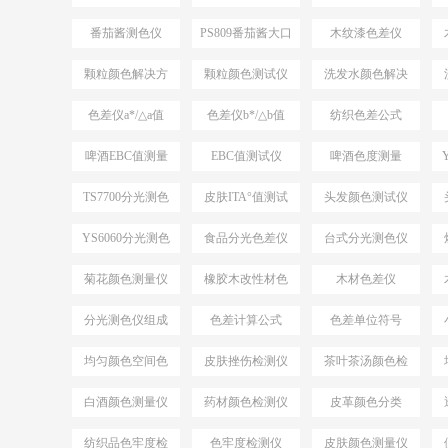
案
仪
番茄酱测色仪
PS809番茄酱大口
木纹漆色差仪
PS809
径测色仪
颗粒颜色解决方
颗粒颜色测试仪
洗发水颜色解决
案
方案
色差仪a*/△a值
色差仪b*/△b值
纺织色差公式
ΔE*CMC
啤酒EBC值测量
EBC值测试仪
啤酒色度测量
TS7700分光测色
皮肤ITA°值测试
头发颜色测试仪
测ITA°值
仪
YS6060分光测色
食品分光色差仪
台式分光测色仪
仪
应用
菊花颜色测量仪
橡胶木改性材色
木材色差仪
差
分光测色仪组成
色差计算公式
色差单位符号
结构
均匀颜色空间色
皮肤挫伤检测仪
茶叶茶汤颜色检
差公式
测仪
白酒颜色测量仪
药材颜色检测仪
皮革颜色分类
纺织品色牢度检
色牢度检测仪
皮肤颜色测量仪