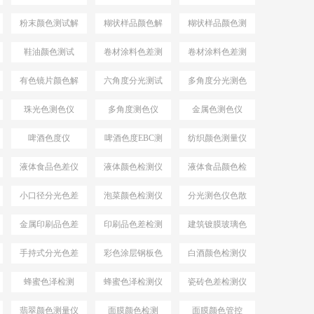
仪YS4582
色仪
粉末颜色测试解
糊状样品颜色解
糊状样品颜色测
决方案
决方案
量
鞋油颜色测试
卷材涂料色差测
卷材涂料色差测
试
试仪
有色镜片颜色解
六角度分光测试
多角度分光测色
决方案
仪
珠光色测色仪
多角度测色仪
金属色测色仪
啤酒色度仪
啤酒色度EBC测
纺织颜色测量仪
量仪
液体食品色差仪
液体颜色检测仪
液体食品颜色检
测仪
小口径分光色差
泡菜颜色检测仪
分光测色仪色散
仪
系统
金属印刷品色差
印刷品色差检测
建筑镀膜玻璃色
仪
差检测仪
手持式分光色差
彩色涂层钢板色
白酒颜色检测仪
仪
差检测仪
蜂蜜色泽检测
蜂蜜色泽检测仪
瓷砖色差检测仪
翡翠颜色测量仪
面膜颜色检测
面膜颜色管控