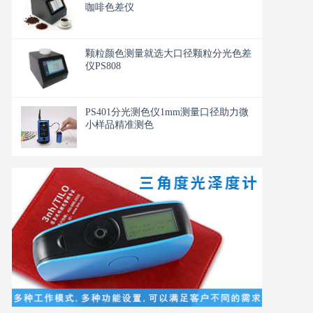
咖啡色差仪
颗粒颜色测量就选大口径颗粒分光色差
仪PS808
PS401分光测色仪1mm测量口径助力微
小样品精准测色