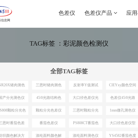
色差仪
色差仪产品
应用
器信息网
TAG标签 ：彩泥颜色检测仪
全部TAG标签
NR20X猪肉测色
三恩时猪肉测色
反射率Y值测试
CIEYxy颜色空间
仪
仪
国产分光测色仪
45/0光路结构色
大口径色差仪光
色差仪45/0光路
最小口径
差仪
路结构
结构
PS808颗粒分光色
颗粒分光色差仪
三恩时颗粒分光
1mm微孔测色仪
差仪
色差仪
三恩时番茄色差
番茄色差仪
PS808CT番茄色
大口径色差仪型
仪
差仪
号推荐
纺织颜色解决方
涤纶面料颜色解
涤纶面料测色仪
YS4582番茄色度