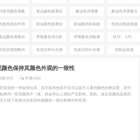
差仪
仪
仪
析
鸡蛋壳颜色测量
食品颜色检测仪
酱油色泽测量
酱油色泽测量仪
仪
色散系统的作用
奶油颜色检测仪
奶油颜色影响因
色差仪测皮肤颜
素
色
食品颜色测量仪
草莓酱色泽分析
草莓酱色泽检测
MAV、SAV、
仪
仪
SSAV区别
同色异谱指数Mt
色差仪和分光测
色差仪和分光测
铝制品色差
测试仪
色仪区别
色仪选择
泥颜色保持其颜色外观的一致性
读(443)
作者(3nh)
意造型的一种益智玩具，其丰富的色彩不仅可以提升儿童对颜色的辨识度，还可
如果同一彩泥颜色不一致，就会对以上感知产生影响。因此，保证其颜色品质的
介绍了色差仪​在彩泥外观颜色一致性检测中的应用。...