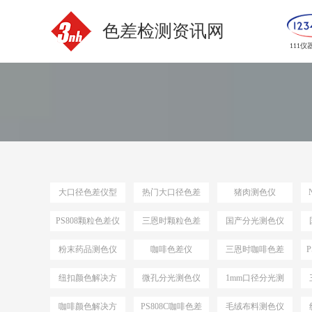
色差检测资讯网
111仪
大口径色差仪型
热门大口径色差
猪肉测色仪
号
仪选型
PS808颗粒色差仪
三恩时颗粒色差
国产分光测色仪
仪
粉末药品测色仪
咖啡色差仪
三恩时咖啡色差
仪
纽扣颜色解决方
微孔分光测色仪
1mm口径分光测
案
色仪
咖啡颜色解决方
PS808C咖啡色差
毛绒布料测色仪