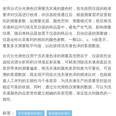
使用台式分光测色仪测量洗衣液的颜色时，首先按照仪器的校准
要求对仪器进行校准，待仪器校准通过后，根据测量需求设置相
应的测量参数，如测量光源、颜色空间、测量模式等；然后将洗
衣液样品均匀填充至仪器的样品皿中，避免产生气泡，影响测量
结果。随后将样品皿放置于仪器的样品仓，启动仪器的测量键，
仪器会给出采集到的相应的颜色参数。一般以L、a、b值显示，
重复多次测量取平均值，以此获得洗衣液色泽的客观数据。
台式分光测色仪用于洗衣液色泽的测量其优势在于，仪器依托全
波段光谱分析和积分球漫反射采集，可精准消除洗衣液表面反光
差异带来的测量偏差，将洗衣液的颜色差异转换为可量化、可追
溯的客观数据，既实现不同批次洗衣液色泽的精准比对，也能规
避人工评判的主观性与个体差异，为洗衣液生产的质量管控提供
稳定可靠的依据。同时，通过分光测色仪测量的数据，可以为洗
衣液颜色的品质管控建立精确的容差范围，保证批次间颜色的一
致性。
标签：
洗衣液颜色检测仪
液体颜色检测仪