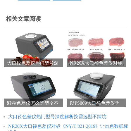
相关文章阅读
大口径色差仪热门型号深
NR20X大口径色差仪对标
度解析按需选型不踩坑
《NY/T 821-2019》让肉
色数据标准化
颗粒色差仪怎么选型？不
以PS809大口径色差仪为
妨看看PS808颗粒分光色
例介绍粉末色差仪的选型
差仪！
依据
大口径色差仪热门型号深度解析按需选型不踩坑
NR20X大口径色差仪对标《NY/T 821-2019》让肉色数据标